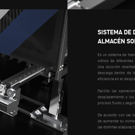
SISTEMA DE 
ALMACÉN SO
Es un sistema de tran
vidrios de diferente
Una solución diseñada
descarga dentro de l
eficiencia en el despl
Facilita las operaci
desplazamiento y los 
proceso fluido y segur
De acuerdo con las ne
de aumentar su número
las distintas elabora