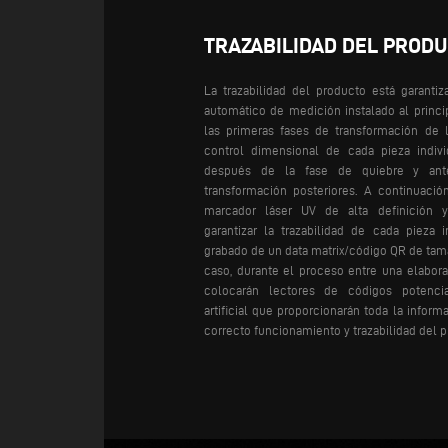
TRAZABILIDAD DEL PROD
La trazabilidad del producto está garantiz
automático de medición instalado al princip
las primeras fases de transformación de l
control dimensional de cada pieza indiv
después de la fase de quiebre y ant
transformación posteriores. A continuació
marcador láser UV de alta definición y
garantizar la trazabilidad de cada pieza 
grabado de un data matrix/código QR de tam
caso, durante el proceso entre una elaborac
colocarán lectores de códigos potencia
artificial que proporcionarán toda la inform
correcto funcionamiento y trazabilidad del 