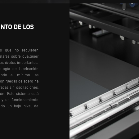
NTO DE LOS
as que no requieren
alarse sobre cualquier
desniveles importantes.
logía de lubricación
iendo al mínimo las
con ruedas de acero ha
adas sin oscilaciones,
ión. Este sistema está
s y un funcionamiento
ndo un bajo nivel de