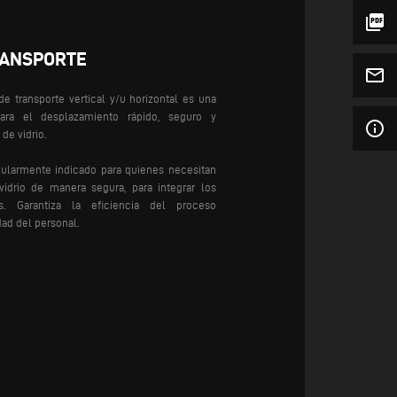
picture_as_pdf
RANSPORTE
mail_outline
de transporte vertical y/u horizontal es una
ara el desplazamiento rápido, seguro y
info_outline
 de vidrio.
cularmente indicado para quienes necesitan
vidrio de manera segura, para integrar los
s. Garantiza la eficiencia del proceso
ad del personal.