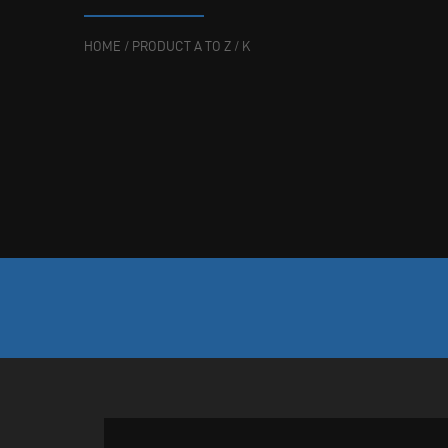
HOME
/
PRODUCT A TO Z
/
K