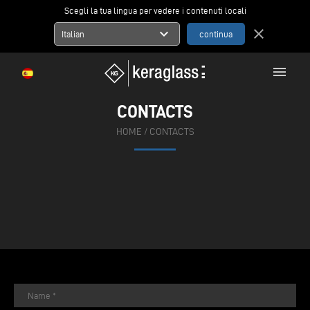
Scegli la tua lingua per vedere i contenuti locali
expand_more
close
Italian
menu
CONTACTS
HOME
/
CONTACTS