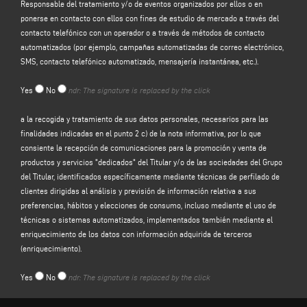
Responsable del tratamiento y/o de eventos organizados por ellos o en
El Responsable del tratamiento tratará sus datos personales de
ponerse en contacto con ellos con fines de estudio de mercado a través del
identificación y de contacto (tales como: nombre, apellidos, razón social,
contacto telefónico con un operador o a través de métodos de contacto
dirección, ciudad, código postal, provincia, estado, dirección de correo
automatizados (por ejemplo, campañas automatizadas de correo electrónico,
electrónico, número de teléfono) facilitados directamente por usted al
SMS, contacto telefónico automatizado, mensajería instantánea, etc.).
cumplimentar el formulario de recogida de datos de la sección
"CONTACTOS"
del sitio web del Responsable del tratamiento (www. keraglass.com, el
Yes
No
ndr: The signature is replaced by the click
"Sitio").
El responsable del tratamiento tiene la intención de tratar sus datos
a la recogida y tratamiento de sus datos personales, necesarios para las
personales con la finalidad de:
finalidades indicadas en el punto 2 c) de la nota informativa, por lo que
consiente la recepción de comunicaciones para la promoción y venta de
a)
responder a su mensaje o solicitud de información
enviada a través de
productos y servicios "dedicados" del Titular y/o de las sociedades del Grupo
este formulario, por ejemplo, para obtener información sobre los productos o
del Titular, identificados específicamente mediante técnicas de perfilado de
servicios ofrecidos (incluido el envío de invitaciones gratuitas y material
clientes dirigidas al análisis y previsión de información relativa a sus
informativo de la empresa), y para obtener una cotización, etc.; la base legal
preferencias, hábitos y elecciones de consumo, incluso mediante el uso de
para este propósito es el interés legítimo del Controlador en el sentido del
técnicas o sistemas automatizados, implementados también mediante el
artículo 6, apartado 1, letra f), del GDPR para ser identificado en la expectativa
enriquecimiento de los datos con información adquirida de terceros
razonable de que usted esperaría que sus datos personales fueran
(enriquecimiento).
procesados por el Controlador para responder a su solicitud de contacto;
Yes
No
ndr: The signature is replaced by the click
b)
enviarle comunicaciones promocionales sobre los servicios y productos
del Responsable y/o las empresas del Grupo
del Responsable y/o eventos
organizados por ellos o ponerse en contacto con usted con fines de estudio