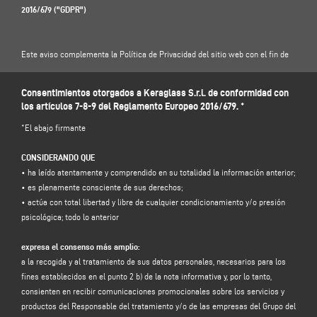
2016/679 ("GDPR")
Este aviso complementa la Política de Privacidad del sitio web con el fin de
ilustrar al Usuario sobre cómo el Responsable del Tratamiento tratará
específicamente los datos introducidos en este formulario de contacto: por lo
Consentimientos otorgados a Keraglass S.r.l. de conformidad con
tanto, le invitamos a leer nuestra Política de Privacidad .
los artículos 7-8-9 del Reglamento Europeo 2016/679. *
https://www.keraglass.com/es/pagina/privacy-and-policy
*El abajo firmante
1. RESPONSABLE DEL TRATAMIENTO Y RESPONSABLE DE LA PROTECCIÓN DE
CONSIDERANDO QUE
DATOS
• ha leído atentamente y comprendido en su totalidad la información anterior;
Responsable del tratamiento: Keraglass S.r.l., en la persona de su
• es plenamente consciente de sus derechos;
representante legal pro tempore, con domicilio social en Via Sassogattone,
• actúa con total libertad y libre de cualquier condicionamiento y/o presión
13/A 42031 Baiso (RE) - Italia, e-mail
info@keraglass.com
, C.F. / p. IVA
psicológica; todo lo anterior
02611750353.
expresa el consenso más amplio:
Responsable de la protección de datos (RPD): Dr. Donato Eugenio Caccavella,
a la recogida y al tratamiento de sus datos personales, necesarios para los
dirección de correo electrónico:
dpo.voilap@amicadpo.eu
fines establecidos en el punto 2 b) de la nota informativa y, por lo tanto,
consienten en recibir comunicaciones promocionales sobre los servicios y
2. DATOS PERSONALES TRATADOS, FINALIDAD DEL TRATAMIENTO Y BASE
productos del Responsable del tratamiento y/o de las empresas del Grupo del
JURÍDICA