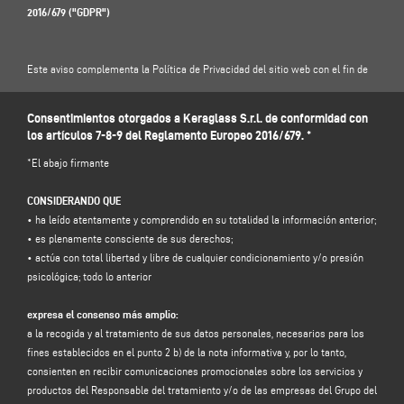
2016/679 ("GDPR")
Este aviso complementa la Política de Privacidad del sitio web con el fin de
ilustrar al Usuario sobre cómo el Responsable del Tratamiento tratará
específicamente los datos introducidos en este formulario de contacto: por lo
Consentimientos otorgados a Keraglass S.r.l. de conformidad con
tanto, le invitamos a leer nuestra Política de Privacidad .
los artículos 7-8-9 del Reglamento Europeo 2016/679. *
https://www.keraglass.com/es/pagina/privacy-and-policy
*El abajo firmante
1. RESPONSABLE DEL TRATAMIENTO Y RESPONSABLE DE LA PROTECCIÓN DE
CONSIDERANDO QUE
DATOS
• ha leído atentamente y comprendido en su totalidad la información anterior;
Responsable del tratamiento: Keraglass S.r.l., en la persona de su
• es plenamente consciente de sus derechos;
representante legal pro tempore, con domicilio social en Via Sassogattone,
• actúa con total libertad y libre de cualquier condicionamiento y/o presión
13/A 42031 Baiso (RE) - Italia, e-mail
info@keraglass.com
, C.F. / p. IVA
psicológica; todo lo anterior
02611750353.
expresa el consenso más amplio:
Responsable de la protección de datos (RPD): Dr. Donato Eugenio Caccavella,
a la recogida y al tratamiento de sus datos personales, necesarios para los
dirección de correo electrónico:
dpo.voilap@amicadpo.eu
fines establecidos en el punto 2 b) de la nota informativa y, por lo tanto,
consienten en recibir comunicaciones promocionales sobre los servicios y
2. DATOS PERSONALES TRATADOS, FINALIDAD DEL TRATAMIENTO Y BASE
productos del Responsable del tratamiento y/o de las empresas del Grupo del
JURÍDICA