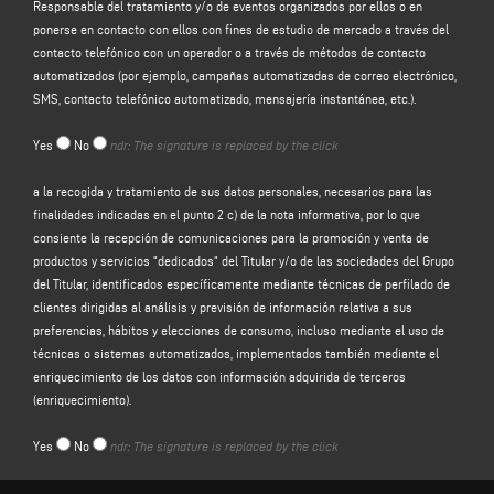
Responsable del tratamiento y/o de eventos organizados por ellos o en
El Responsable del tratamiento tratará sus datos personales de
ponerse en contacto con ellos con fines de estudio de mercado a través del
identificación y de contacto (tales como: nombre, apellidos, razón social,
contacto telefónico con un operador o a través de métodos de contacto
dirección, ciudad, código postal, provincia, estado, dirección de correo
automatizados (por ejemplo, campañas automatizadas de correo electrónico,
electrónico, número de teléfono) facilitados directamente por usted al
SMS, contacto telefónico automatizado, mensajería instantánea, etc.).
cumplimentar el formulario de recogida de datos de la sección
"CONTACTOS"
del sitio web del Responsable del tratamiento (www. keraglass.com, el
Yes
No
ndr: The signature is replaced by the click
"Sitio").
El responsable del tratamiento tiene la intención de tratar sus datos
a la recogida y tratamiento de sus datos personales, necesarios para las
personales con la finalidad de:
finalidades indicadas en el punto 2 c) de la nota informativa, por lo que
consiente la recepción de comunicaciones para la promoción y venta de
a)
responder a su mensaje o solicitud de información
enviada a través de
productos y servicios "dedicados" del Titular y/o de las sociedades del Grupo
este formulario, por ejemplo, para obtener información sobre los productos o
del Titular, identificados específicamente mediante técnicas de perfilado de
servicios ofrecidos (incluido el envío de invitaciones gratuitas y material
clientes dirigidas al análisis y previsión de información relativa a sus
informativo de la empresa), y para obtener una cotización, etc.; la base legal
preferencias, hábitos y elecciones de consumo, incluso mediante el uso de
para este propósito es el interés legítimo del Controlador en el sentido del
técnicas o sistemas automatizados, implementados también mediante el
artículo 6, apartado 1, letra f), del GDPR para ser identificado en la expectativa
enriquecimiento de los datos con información adquirida de terceros
razonable de que usted esperaría que sus datos personales fueran
(enriquecimiento).
procesados por el Controlador para responder a su solicitud de contacto;
Yes
No
ndr: The signature is replaced by the click
b)
enviarle comunicaciones promocionales sobre los servicios y productos
del Responsable y/o las empresas del Grupo
del Responsable y/o eventos
organizados por ellos o ponerse en contacto con usted con fines de estudio