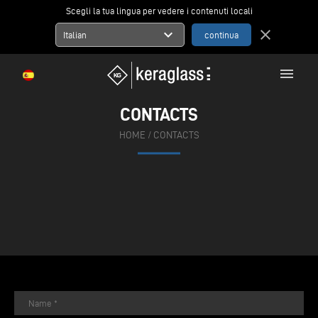
Scegli la tua lingua per vedere i contenuti locali
expand_more
close
Italian
menu
CONTACTS
HOME
/
CONTACTS