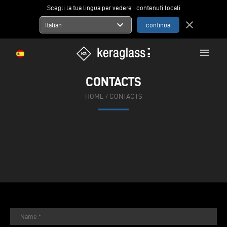
Scegli la tua lingua per vedere i contenuti locali
expand_more
close
Italian
menu
CONTACTS
HOME
/
CONTACTS