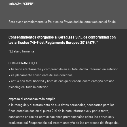
2016/679 ("GDPR")
Este aviso complementa la Política de Privacidad del sitio web con el fin de
ilustrar al Usuario sobre cómo el Responsable del Tratamiento tratará
específicamente los datos introducidos en este formulario de contacto: por lo
Consentimientos otorgados a Keraglass S.r.l. de conformidad con
tanto, le invitamos a leer nuestra Política de Privacidad .
los artículos 7-8-9 del Reglamento Europeo 2016/679. *
https://www.keraglass.com/es/pagina/privacy-and-policy
*El abajo firmante
1. RESPONSABLE DEL TRATAMIENTO Y RESPONSABLE DE LA PROTECCIÓN DE
CONSIDERANDO QUE
DATOS
• ha leído atentamente y comprendido en su totalidad la información anterior;
Responsable del tratamiento: Keraglass S.r.l., en la persona de su
• es plenamente consciente de sus derechos;
representante legal pro tempore, con domicilio social en Via Sassogattone,
• actúa con total libertad y libre de cualquier condicionamiento y/o presión
13/A 42031 Baiso (RE) - Italia, e-mail
info@keraglass.com
, C.F. / p. IVA
psicológica; todo lo anterior
02611750353.
expresa el consenso más amplio:
Responsable de la protección de datos (RPD): Dr. Donato Eugenio Caccavella,
a la recogida y al tratamiento de sus datos personales, necesarios para los
dirección de correo electrónico:
dpo.voilap@amicadpo.eu
fines establecidos en el punto 2 b) de la nota informativa y, por lo tanto,
consienten en recibir comunicaciones promocionales sobre los servicios y
2. DATOS PERSONALES TRATADOS, FINALIDAD DEL TRATAMIENTO Y BASE
productos del Responsable del tratamiento y/o de las empresas del Grupo del
JURÍDICA