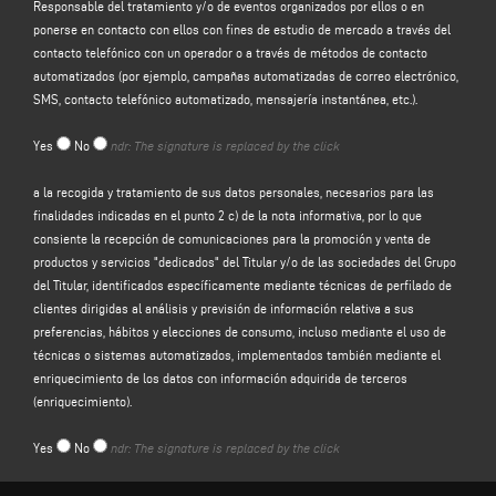
Responsable del tratamiento y/o de eventos organizados por ellos o en
El Responsable del tratamiento tratará sus datos personales de
ponerse en contacto con ellos con fines de estudio de mercado a través del
identificación y de contacto (tales como: nombre, apellidos, razón social,
contacto telefónico con un operador o a través de métodos de contacto
dirección, ciudad, código postal, provincia, estado, dirección de correo
automatizados (por ejemplo, campañas automatizadas de correo electrónico,
electrónico, número de teléfono) facilitados directamente por usted al
SMS, contacto telefónico automatizado, mensajería instantánea, etc.).
cumplimentar el formulario de recogida de datos de la sección
"CONTACTOS"
del sitio web del Responsable del tratamiento (www. keraglass.com, el
Yes
No
ndr: The signature is replaced by the click
"Sitio").
El responsable del tratamiento tiene la intención de tratar sus datos
a la recogida y tratamiento de sus datos personales, necesarios para las
personales con la finalidad de:
finalidades indicadas en el punto 2 c) de la nota informativa, por lo que
consiente la recepción de comunicaciones para la promoción y venta de
a)
responder a su mensaje o solicitud de información
enviada a través de
productos y servicios "dedicados" del Titular y/o de las sociedades del Grupo
este formulario, por ejemplo, para obtener información sobre los productos o
del Titular, identificados específicamente mediante técnicas de perfilado de
servicios ofrecidos (incluido el envío de invitaciones gratuitas y material
clientes dirigidas al análisis y previsión de información relativa a sus
informativo de la empresa), y para obtener una cotización, etc.; la base legal
preferencias, hábitos y elecciones de consumo, incluso mediante el uso de
para este propósito es el interés legítimo del Controlador en el sentido del
técnicas o sistemas automatizados, implementados también mediante el
artículo 6, apartado 1, letra f), del GDPR para ser identificado en la expectativa
enriquecimiento de los datos con información adquirida de terceros
razonable de que usted esperaría que sus datos personales fueran
(enriquecimiento).
procesados por el Controlador para responder a su solicitud de contacto;
Yes
No
ndr: The signature is replaced by the click
b)
enviarle comunicaciones promocionales sobre los servicios y productos
del Responsable y/o las empresas del Grupo
del Responsable y/o eventos
organizados por ellos o ponerse en contacto con usted con fines de estudio