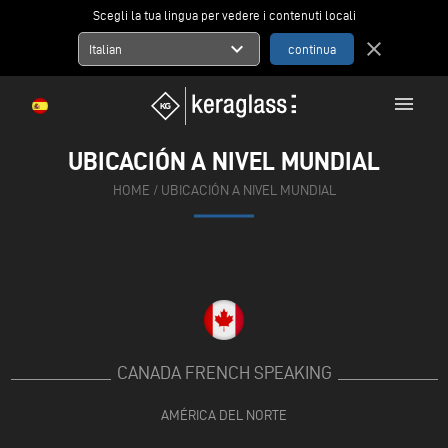
Scegli la tua lingua per vedere i contenuti locali
expand_more
close
Italian
menu
UBICACIÓN A NIVEL MUNDIAL
HOME
/
UBICACIÓN A NIVEL MUNDIAL
CANADA FRENCH SPEAKING
AMÉRICA DEL NORTE