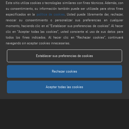
service@keraglass.com
Este sitio utiliza cookies o tecnologías similares con fines técnicos. Además, con
su consentimiento, su información también puede ser utilizada para otros fines
webmaster@emmegi.com
especificados en la
política de cookies
. Usted puede libremente dar, rechazar,
revocar su consentimiento o personalizar sus preferencias en cualquier
FIND US ON
momento, haciendo clic en el "Establecer sus preferencias de cookies". Al hacer
clic en "Aceptar todas las cookies", usted consiente el uso de sus datos para
todos los fines indicados. Al hacer clic en "Rechazar cookies", continuará
navegando sin aceptar cookies innecesarias.
LEGALS
Establecer sus preferencias de cookies
PRIVACY POLICY
LEGAL NOTES
Rechazar cookies
COOKIE POLICY
AJUSTES DE COOKIES
Aceptar todas las cookies
Keraglass S.r.l. - Via Sassogattone, 13/A 42031 Baiso (RE) ITALY - Phone +39 0522
993027 - P.IVA 02611750353