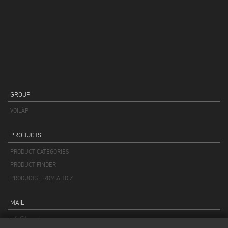
GROUP
VOILÀP
PRODUCTS
PRODUCT CATEGORIES
PRODUCT FINDER
PRODUCTS FROM A TO Z
MAIL
info@keraglass.com