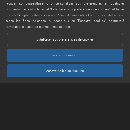
revocar su consentimiento o personalizar sus preferencias en cualquier
momento, haciendo clic en el "Establecer sus preferencias de cookies". Al hacer
FIND US ON
clic en "Aceptar todas las cookies", usted consiente el uso de sus datos para
todos los fines indicados. Al hacer clic en "Rechazar cookies", continuará
navegando sin aceptar cookies innecesarias.
LEGALS
Establecer sus preferencias de cookies
PRIVACY POLICY
LEGAL NOTES
Rechazar cookies
COOKIE POLICY
AJUSTES DE COOKIES
Aceptar todas las cookies
Keraglass S.r.l. - Via Sassogattone, 13/A 42031 Baiso (RE) ITALY - Phone +39 0522
993027 - P.IVA 02611750353