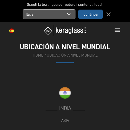
Scegli la tua lingua per vedere i contenuti locali
expand_more
close
Italian
menu
UBICACIÓN A NIVEL MUNDIAL
HOME
/
UBICACIÓN A NIVEL MUNDIAL
INDIA
ASIA