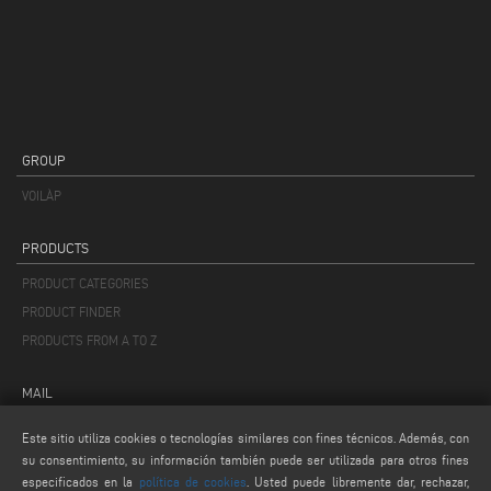
GROUP
VOILÀP
PRODUCTS
PRODUCT CATEGORIES
PRODUCT FINDER
PRODUCTS FROM A TO Z
MAIL
info@keraglass.com
Este sitio utiliza cookies o tecnologías similares con fines técnicos. Además, con
service@keraglass.com
su consentimiento, su información también puede ser utilizada para otros fines
especificados en la
política de cookies
. Usted puede libremente dar, rechazar,
webmaster@emmegi.com