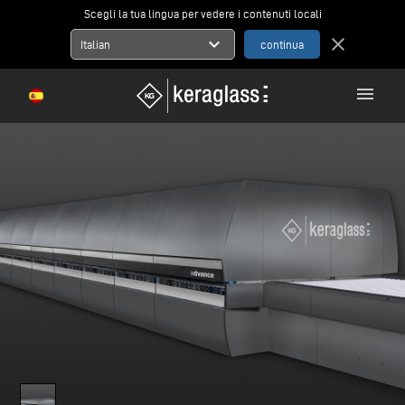
Scegli la tua lingua per vedere i contenuti locali
expand_more
close
Italian
menu