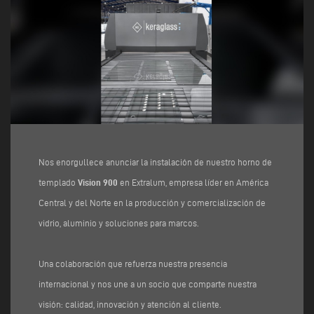
Nos enorgullece anunciar la instalación de nuestro horno de
templado
Vision 900
en Extralum, empresa líder en América
Central y del Norte en la producción y comercialización de
vidrio, aluminio y soluciones para marcos.
Una colaboración que refuerza nuestra presencia
internacional y nos une a un socio que comparte nuestra
visión: calidad, innovación y atención al cliente.