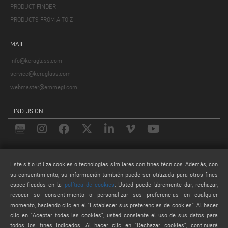
PRODUCT FINDER
PRODUCTS FROM A TO Z
MAIL
info@keraglass.com
service@keraglass.com
webmaster@emmegi.com
FIND US ON
LEGALS
Este sitio utiliza cookies o tecnologías similares con fines técnicos. Además, con
PRIVACY POLICY
su consentimiento, su información también puede ser utilizada para otros fines
especificados en la
política de cookies
. Usted puede libremente dar, rechazar,
LEGAL NOTES
revocar su consentimiento o personalizar sus preferencias en cualquier
COOKIE POLICY
momento, haciendo clic en el "Establecer sus preferencias de cookies". Al hacer
AJUSTES DE COOKIES
clic en "Aceptar todas las cookies", usted consiente el uso de sus datos para
todos los fines indicados. Al hacer clic en "Rechazar cookies", continuará