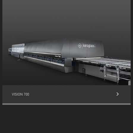
keyboard_arrow_right
VISION 700