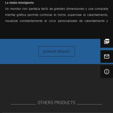
La visión inteligente
Un monitor con pantalla táctil de grandes dimensiones y una completa
interfaz gráfica permite controlar el horno, supervisar el calentamiento,
visualizar constantemente el ciclo personalizado de calentamiento y
todas las herramientas de control instaladas en el horno. Incluye un
sistema de control del consume de energía y el manual de uso con un
sistema automático de solución de los problemas que permite reducir al
picture_as_pdf
mínimo los tiempos de parada de la máquina.
ESTIMATE REQUEST
mail_outline
info_outline
OTHERS PRODUCTS