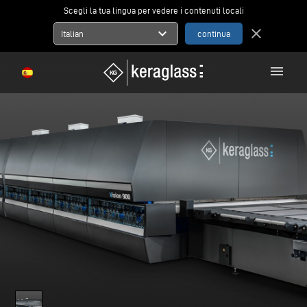
Scegli la tua lingua per vedere i contenuti locali
expand_more
close
Italian
menu