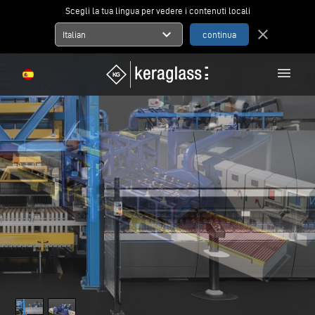
Scegli la tua lingua per vedere i contenuti locali
expand_more
close
Italian
menu