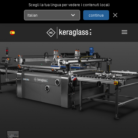
Scegli la tua lingua per vedere i contenuti locali
expand_more
close
Italian
menu