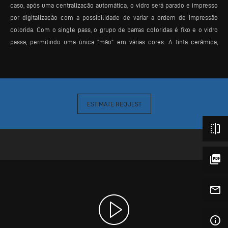
caso, após uma centralização automática, o vidro será parado e impresso
por digitalização com a possibilidade de variar a ordem de impressão
colorida. Com o single pass, o grupo de barras coloridas é fixo e o vidro
passa, permitindo uma única “mão” em várias cores. A tinta cerâmica,
mantida continuamente em recirculação, permite uma retomada rápida
das impressões, garantindo uma operatividade constante da máquina e
flexibilidade de utilização.
ESTIMATE REQUEST
flip
picture_as_pdf
mail_outline
info_outline