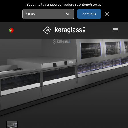
Scegli la tua lingua per vedere i contenuti locali
expand_more
close
Italian
menu