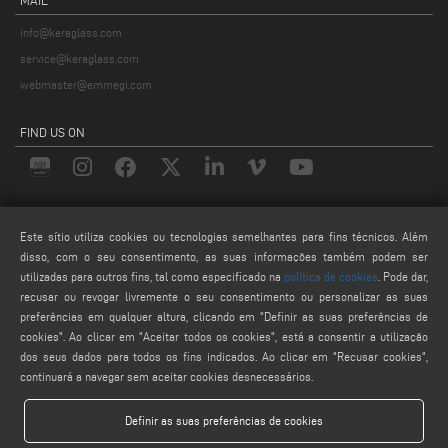
info@keraglass.com
service@keraglass.com
webmaster@emmegi.com
FIND US ON
LEGALS
Este sítio utiliza cookies ou tecnologias semelhantes para fins técnicos. Além
PRIVACY POLICY
disso, com o seu consentimento, as suas informações também podem ser
LEGAL NOTES
utilizadas para outros fins, tal como especificado na
política de cookies
. Pode dar,
recusar ou revogar livremente o seu consentimento ou personalizar as suas
COOKIE POLICY
preferências em qualquer altura, clicando em "Definir as suas preferências de
CONFIGURAÇÕES DE COOKIES
cookies". Ao clicar em "Aceitar todos os cookies", está a consentir a utilização
dos seus dados para todos os fins indicados. Ao clicar em "Recusar cookies",
continuará a navegar sem aceitar cookies desnecessários.
Definir as suas preferências de cookies