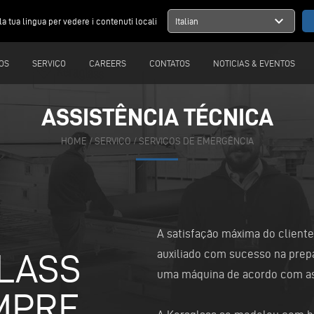
expand_more
la tua lingua per vedere i contenuti locali
Italian
OS
SERVIÇO
CAREERS
CONTATOS
NOTICIAS & EVENTOS
ASSISTÊNCIA TÉCNICA
HOME
/ SERVIÇO / SERVIÇOS DE EMERGÊNCIA
A satisfação máxima do cliente
LASS
auxiliado com sucesso na prep
uma máquina de acordo com as 
MPRE