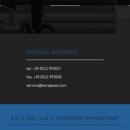
TECHNICAL ASSISTANCE
tel.
+39 0522.993027
fax. +39 0522.993030
service@keraglass.com
8.30
chevron_right
12.00 _ 14.00
chevron_right
18.00 MONDAY THROUGH FRIDAY