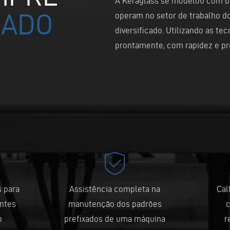
A Keraglass se modelou com b
LADO
operam no setor de trabalho do
diversificado. Utilizando as t
prontamente, com rapidez e pre
s para
Assistência completa na
Cal
entes
manutenção dos padrões
o
prefixados de uma máquina
r