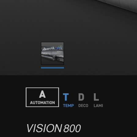
VISION
800