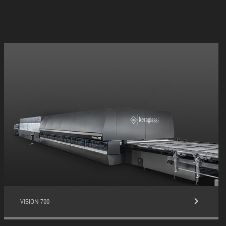
keyboard_arrow_right
VISION 700