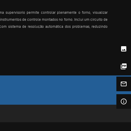
supervisorio permite controlar plenamente o forno, visualizar
nstrumentos de controle montados no forno. Inclui um circuito de
com sistema de resolução automática dos problemas, reduzindo
photo
picture_as_pdf
mail_outline
info_outline