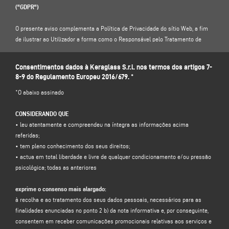
("GDPR")
O presente aviso complementa a Política de Privacidade do sítio Web, a fim
de ilustrar ao Utilizador a forma como o Responsável pelo Tratamento de
Dados tratará especificamente os dados introduzidos neste formulário de
contacto: por conseguinte, convidamo-lo a ler a nossa Política de Privacidade
Consentimentos dados à Keraglass S.r.l. nos termos dos artigos 7-
em .
8-9 do Regulamento Europeu 2016/679. *
*O abaixo assinado
https://www.keraglass.com/pt/pagina/privacy-and-policy
CONSIDERANDO QUE
1. RESPONSÁVEL PELO TRATAMENTO DE DADOS E RESPONSÁVEL PELA
• leu atentamente e compreendeu na íntegra as informações acima
PROTEÇÃO DE DADOS
referidas;
Responsável pelo tratamento dos dados: Keraglass S.r.l., na pessoa do seu
• tem pleno conhecimento dos seus direitos;
representante legal pro tempore, com sede social em Via Sassogattone, 13/A
• actua em total liberdade e livre de qualquer condicionamento e/ou pressão
42031 Baiso (RE) - Itália, e-mail
info@keraglass.com
, C.F. / p. IVA 02611750353.
psicológica; todas as anteriores
Responsável pela proteção de dados (RPD): Dr. Donato Eugenio Caccavella,
endereço eletrónico:
dpo.voilap@amicadpo.eu
exprime o consenso mais alargado:
à recolha e ao tratamento dos seus dados pessoais, necessários para as
2. DADOS PESSOAIS TRATADOS, FINALIDADE DO TRATAMENTO E BASE
finalidades enunciadas no ponto 2 b) da nota informativa e, por conseguinte,
JURÍDICA
consentem em receber comunicações promocionais relativas aos serviços e
O Responsável pelo Tratamento tratará os seus dados pessoais de