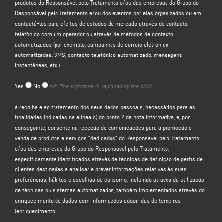
produtos do Responsável pelo Tratamento e/ou das empresas do Grupo do
identificação e de contacto (tais como: nome, apelido, nome da empresa,
Responsável pelo Tratamento e/ou dos eventos por elas organizados ou em
endereço, cidade, código postal, província, estado, endereço de correio
contactá-los para efeitos de estudos de mercado através de contacto
eletrónico, número de telefone) diretamente fornecidos por si ao preencher o
telefónico com um operador ou através de métodos de contacto
formulário de recolha de dados na secção
"CONTACTOS"
no sítio Web do
automatizados (por exemplo, campanhas de correio eletrónico
Responsável pelo Tratamento (www. keraglass.com, o "Sítio").
automatizadas, SMS, contacto telefónico automatizado, mensagens
instantâneas, etc.).
O Responsável pelo Tratamento pretende tratar os seus dados pessoais para
efeitos de:
Yes
No
ndr: The signature is replaced by the click
a)
responder à sua mensagem ou pedido de informação
enviado através
à recolha e ao tratamento dos seus dados pessoais, necessários para as
deste formulário, por exemplo, para obter informações sobre produtos ou
finalidades indicadas na alínea c) do ponto 2 da nota informativa, e, por
serviços oferecidos (incluindo o envio de convites gratuitos e material
conseguinte, consente na receção de comunicações para a promoção e
informativo da empresa) e para obter um orçamento, etc.; a base jurídica para
venda de produtos e serviços "dedicados" do Responsável pelo Tratamento
esta finalidade é o interesse legítimo do Responsável pelo Tratamento, na
e/ou das empresas do Grupo do Responsável pelo Tratamento,
aceção do artigo 6.º, n.º 1, alínea f), do GDPR, a ser identificado na expetativa
especificamente identificados através de técnicas de definição de perfis de
razoável de que espera que os seus dados pessoais sejam tratados pelo
clientes destinadas a analisar e prever informações relativas às suas
Responsável pelo Tratamento para responder ao seu pedido de contacto;
preferências, hábitos e escolhas de consumo, incluindo através da utilização
de técnicas ou sistemas automatizados, também implementados através do
b)
para
lhe enviar comunicações promocionais relativas aos serviços e
enriquecimento de dados com informações adquiridas de terceiros
produtos do Responsável pelo Tratamento e/ou das empresas do Grupo
do
(enriquecimento).
Responsável pelo Tratamento e/ou de eventos por elas organizados ou para o
contactar para efeitos de estudos de mercado através de contacto telefónico