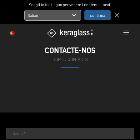
Scegli la tua lingua per vedere i contenuti locali
expand_more
close
Italian
menu
CONTACTE-NOS
HOME
/
CONTACTS