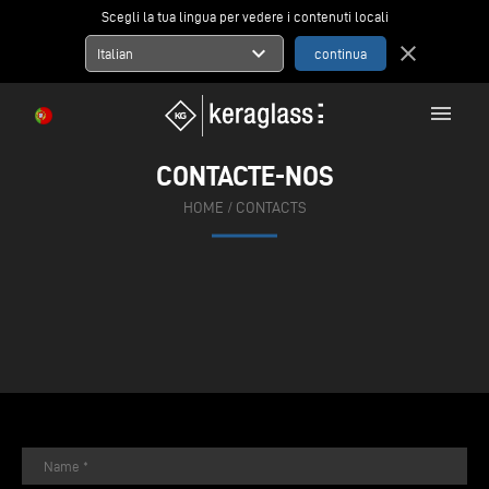
Scegli la tua lingua per vedere i contenuti locali
expand_more
close
Italian
menu
CONTACTE-NOS
HOME
/
CONTACTS