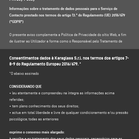
Informações sobre o tratamento de dados pessoais para o Serviço de
Contacto prestado nos termos do artigo 13.º do Regulamento (UE) 2016/679
("GDPR")
O presente aviso complementa a Política de Privacidade do sítio Web, a fim
de ilustrar ao Utilizador a forma como o Responsável pelo Tratamento de
Dados tratará especificamente os dados introduzidos neste formulário de
contacto: por conseguinte, convidamo-lo a ler a nossa Política de Privacidade
Consentimentos dados à Keraglass S.r.l. nos termos dos artigos 7-
em .
8-9 do Regulamento Europeu 2016/679. *
*O abaixo assinado
https://www.keraglass.com/pt/pagina/privacy-and-policy
CONSIDERANDO QUE
1. RESPONSÁVEL PELO TRATAMENTO DE DADOS E RESPONSÁVEL PELA
• leu atentamente e compreendeu na íntegra as informações acima
PROTEÇÃO DE DADOS
referidas;
Responsável pelo tratamento dos dados: Keraglass S.r.l., na pessoa do seu
• tem pleno conhecimento dos seus direitos;
representante legal pro tempore, com sede social em Via Sassogattone, 13/A
• actua em total liberdade e livre de qualquer condicionamento e/ou pressão
42031 Baiso (RE) - Itália, e-mail
info@keraglass.com
, C.F. / p. IVA 02611750353.
psicológica; todas as anteriores
Responsável pela proteção de dados (RPD): Dr. Donato Eugenio Caccavella,
endereço eletrónico:
dpo.voilap@amicadpo.eu
exprime o consenso mais alargado:
à recolha e ao tratamento dos seus dados pessoais, necessários para as
2. DADOS PESSOAIS TRATADOS, FINALIDADE DO TRATAMENTO E BASE