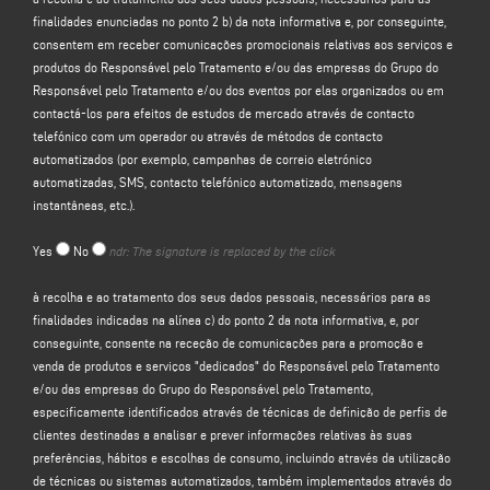
finalidades enunciadas no ponto 2 b) da nota informativa e, por conseguinte,
JURÍDICA
consentem em receber comunicações promocionais relativas aos serviços e
O Responsável pelo Tratamento tratará os seus dados pessoais de
produtos do Responsável pelo Tratamento e/ou das empresas do Grupo do
identificação e de contacto (tais como: nome, apelido, nome da empresa,
Responsável pelo Tratamento e/ou dos eventos por elas organizados ou em
endereço, cidade, código postal, província, estado, endereço de correio
contactá-los para efeitos de estudos de mercado através de contacto
eletrónico, número de telefone) diretamente fornecidos por si ao preencher o
telefónico com um operador ou através de métodos de contacto
formulário de recolha de dados na secção
"CONTACTOS"
no sítio Web do
automatizados (por exemplo, campanhas de correio eletrónico
Responsável pelo Tratamento (www. keraglass.com, o "Sítio").
automatizadas, SMS, contacto telefónico automatizado, mensagens
instantâneas, etc.).
O Responsável pelo Tratamento pretende tratar os seus dados pessoais para
efeitos de:
Yes
No
ndr: The signature is replaced by the click
a)
responder à sua mensagem ou pedido de informação
enviado através
à recolha e ao tratamento dos seus dados pessoais, necessários para as
deste formulário, por exemplo, para obter informações sobre produtos ou
finalidades indicadas na alínea c) do ponto 2 da nota informativa, e, por
serviços oferecidos (incluindo o envio de convites gratuitos e material
conseguinte, consente na receção de comunicações para a promoção e
informativo da empresa) e para obter um orçamento, etc.; a base jurídica para
venda de produtos e serviços "dedicados" do Responsável pelo Tratamento
esta finalidade é o interesse legítimo do Responsável pelo Tratamento, na
e/ou das empresas do Grupo do Responsável pelo Tratamento,
aceção do artigo 6.º, n.º 1, alínea f), do GDPR, a ser identificado na expetativa
especificamente identificados através de técnicas de definição de perfis de
razoável de que espera que os seus dados pessoais sejam tratados pelo
clientes destinadas a analisar e prever informações relativas às suas
Responsável pelo Tratamento para responder ao seu pedido de contacto;
preferências, hábitos e escolhas de consumo, incluindo através da utilização
de técnicas ou sistemas automatizados, também implementados através do
b)
para
lhe enviar comunicações promocionais relativas aos serviços e