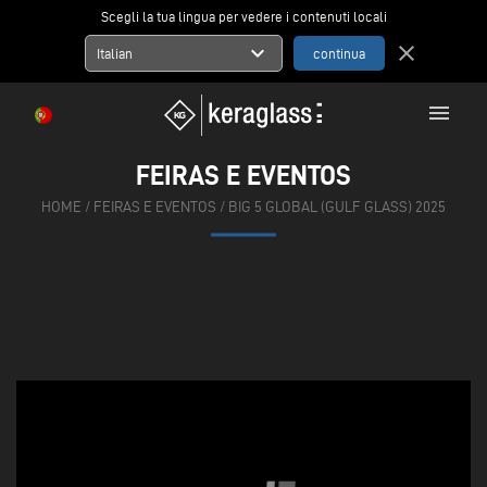
Scegli la tua lingua per vedere i contenuti locali
expand_more
close
Italian
menu
FEIRAS E EVENTOS
HOME
/
FEIRAS E EVENTOS
/
BIG 5 GLOBAL (GULF GLASS) 2025