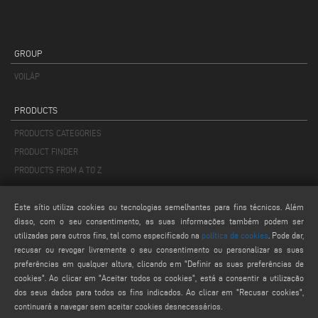
GROUP
VOILÀP
PRODUCTS
PRODUCTS CATEGORIES
PRODUCT FINDER
PRODUCTS FROM A TO Z
MAIL
Este sítio utiliza cookies ou tecnologias semelhantes para fins técnicos. Além
disso, com o seu consentimento, as suas informações também podem ser
info@keraglass.com
utilizadas para outros fins, tal como especificado na
política de cookies
. Pode dar,
service@keraglass.com
recusar ou revogar livremente o seu consentimento ou personalizar as suas
preferências em qualquer altura, clicando em "Definir as suas preferências de
webmaster@emmegi.com
cookies". Ao clicar em "Aceitar todos os cookies", está a consentir a utilização
dos seus dados para todos os fins indicados. Ao clicar em "Recusar cookies",
FIND US ON
continuará a navegar sem aceitar cookies desnecessários.