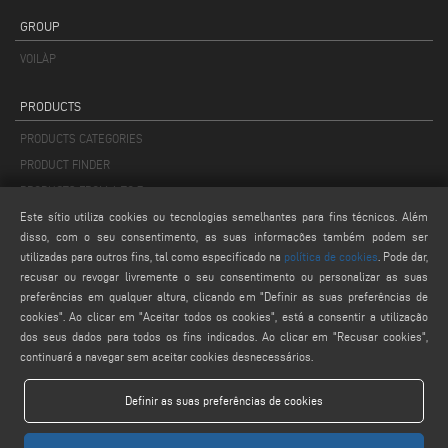
GROUP
VOILÀP
PRODUCTS
PRODUCTS CATEGORIES
PRODUCT FINDER
PRODUCTS FROM A TO Z
Este sítio utiliza cookies ou tecnologias semelhantes para fins técnicos. Além
disso, com o seu consentimento, as suas informações também podem ser
MAIL
utilizadas para outros fins, tal como especificado na
política de cookies
. Pode dar,
info@keraglass.com
recusar ou revogar livremente o seu consentimento ou personalizar as suas
service@keraglass.com
preferências em qualquer altura, clicando em "Definir as suas preferências de
cookies". Ao clicar em "Aceitar todos os cookies", está a consentir a utilização
webmaster@emmegi.com
dos seus dados para todos os fins indicados. Ao clicar em "Recusar cookies",
continuará a navegar sem aceitar cookies desnecessários.
FIND US ON
Definir as suas preferências de cookies