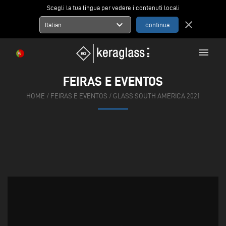
Scegli la tua lingua per vedere i contenuti locali
expand_more
close
Italian
menu
FEIRAS E EVENTOS
HOME
/
FEIRAS E EVENTOS
/
GLASS SOUTH AMERICA 2021