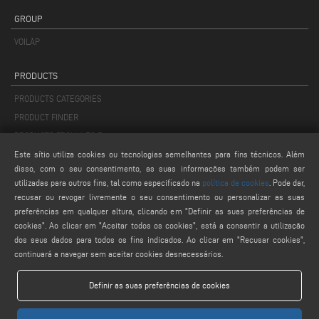
GROUP
VOILÀP
PRODUCTS
PRODUCTS CATEGORIES
PRODUCT FINDER
PRODUCTS FROM A TO Z
Este sítio utiliza cookies ou tecnologias semelhantes para fins técnicos. Além
disso, com o seu consentimento, as suas informações também podem ser
MAIL
utilizadas para outros fins, tal como especificado na
política de cookies
. Pode dar,
info@keraglass.com
recusar ou revogar livremente o seu consentimento ou personalizar as suas
service@keraglass.com
preferências em qualquer altura, clicando em "Definir as suas preferências de
cookies". Ao clicar em "Aceitar todos os cookies", está a consentir a utilização
webmaster@emmegi.com
dos seus dados para todos os fins indicados. Ao clicar em "Recusar cookies",
continuará a navegar sem aceitar cookies desnecessários.
FIND US ON
Definir as suas preferências de cookies