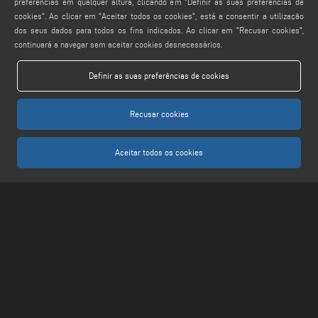
preferências em qualquer altura, clicando em "Definir as suas preferências de
cookies". Ao clicar em "Aceitar todos os cookies", está a consentir a utilização
FIND US ON
dos seus dados para todos os fins indicados. Ao clicar em "Recusar cookies",
continuará a navegar sem aceitar cookies desnecessários.
Definir as suas preferências de cookies
LEGALS
PRIVACY POLICY
Recusar cookies
LEGAL NOTES
COOKIE POLICY
Aceitar todos os cookies
CONFIGURAÇÕES DE COOKIES
Keraglass S.r.l. - Via Sassogattone, 13/A 42031 Baiso (RE) ITALY - Phone +39 0522
993027 - P.IVA 02611750353