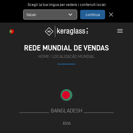
Scegli la tua lingua per vedere i contenuti locali
expand_more
close
Italian
menu
REDE MUNDIAL DE VENDAS
HOME
/
LOCALIZAÇÃO MUNDIAL
BANGLADESH
ÁSIA