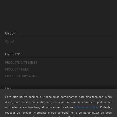
GROUP
VOILÀP
PRODUCTS
PRODUCTS CATEGORIES
PRODUCT FINDER
PRODUCTS FROM A TO Z
MAIL
Este sítio utiliza cookies ou tecnologias semelhantes para fins técnicos. Além
info@keraglass.com
disso, com o seu consentimento, as suas informações também podem ser
service@keraglass.com
utilizadas para outros fins, tal como especificado na
política de cookies
. Pode dar,
webmaster@emmegi.com
recusar ou revogar livremente o seu consentimento ou personalizar as suas