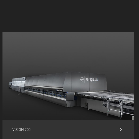
keyboard_arrow_right
VISION 700