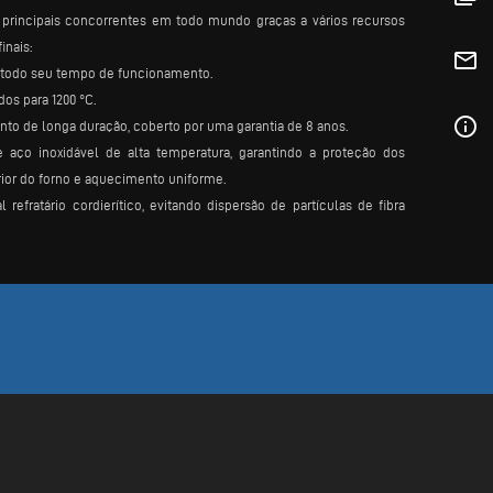
principais concorrentes em todo mundo graças a vários recursos
inais:
mail_outline
e todo seu tempo de funcionamento.
dos para 1200 °C.
info_outline
to de longa duração, coberto por uma garantia de 8 anos.
aço inoxidável de alta temperatura, garantindo a proteção dos
ior do forno e aquecimento uniforme.
fratário cordierítico, evitando dispersão de partículas de fibra
.
dependentemente uma da outra, com ajuste automático que é um
ndo nenhuma folga entre os rolos e a melhor qualidade óptica para
a qualidade do produto final, como o Vision System (IRScanner) e
fonte de alimentação ininterrupta (UPS)