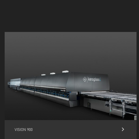
keyboard_arrow_right
VISION 900