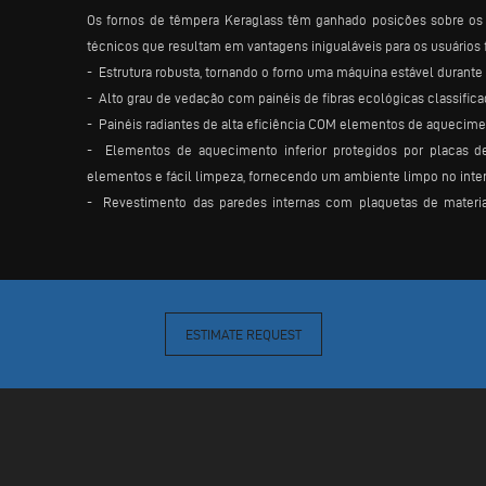
Os fornos de têmpera Keraglass têm ganhado posições sobre os 
técnicos que resultam em vantagens inigualáveis para os usuários f
- Estrutura robusta, tornando o forno uma máquina estável durant
- Alto grau de vedação com painéis de fibras ecológicas classifica
- Painéis radiantes de alta eficiência COM elementos de aquecimen
- Elementos de aquecimento inferior protegidos por placas de 
elementos e fácil limpeza, fornecendo um ambiente limpo no inter
- Revestimento das paredes internas com plaquetas de material re
dentro do forno (muito importante quando a convecção é realizada)
- Caixas de resfriamento inferior e superior posicionadas in
parâmetro da receita de produção.
- Rolos cinemáticos por cintas temporizadas de precisão, garanti
o vidro.
ESTIMATE REQUEST
- Usando sistemas de controle padrão para certificar e melhorar 
novamente com controle de produção por computador.
-
Uso de sistema de emergência padrão
: Energia controlada pela 