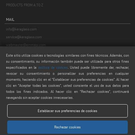
PRODUCTS FROM A TO Z
MAIL
info@keraglass.com
service@keraglass.com
webmaster@emmegi.com
Este sitio utiliza cookies o tecnologías similares con fines técnicos. Además, con
FIND US ON
su consentimiento, su información también puede ser utilizada para otros fines
especificados en la
política de cookies
. Usted puede libremente dar, rechazar,
revocar su consentimiento o personalizar sus preferencias en cualquier
momento, haciendo clic en el "Establecer sus preferencias de cookies". Al hacer
LEGALS
clic en "Aceptar todas las cookies", usted consiente el uso de sus datos para
todos los fines indicados. Al hacer clic en "Rechazar cookies", continuará
PRIVACY POLICY
navegando sin aceptar cookies innecesarias.
LEGAL NOTES
COOKIE POLICY
Establecer sus preferencias de cookies
AJUSTES DE COOKIES
Rechazar cookies