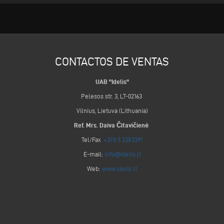
CONTACTOS DE VENTAS
UAB "Idelis"
Pelesos str. 3, LT-02163
Vilnius, Lietuva (Lithuania)
Ref. Mrs. Daiva Čitavičienė
Tel/Fax
+370 5 2383391
E-mail:
info@idelis.lt
Web:
www.idelis.lt