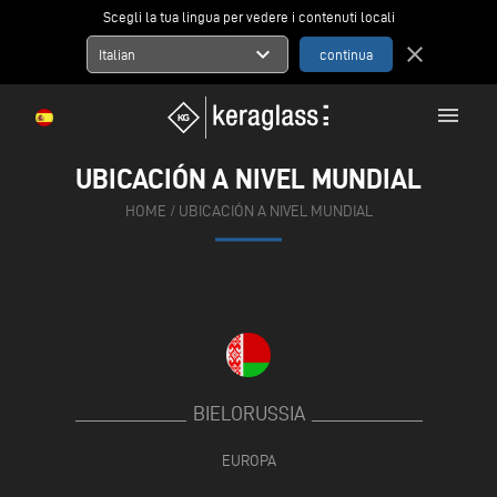
Scegli la tua lingua per vedere i contenuti locali
expand_more
close
Italian
menu
UBICACIÓN A NIVEL MUNDIAL
HOME
/
UBICACIÓN A NIVEL MUNDIAL
BIELORUSSIA
EUROPA