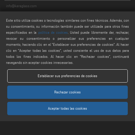
info@keraglass.com
service@keraglass.com
Este sitio utiliza cookies o tecnologías similares con fines técnicos. Además, con
webmaster@emmegi.com
su consentimiento, su información también puede ser utilizada para otros fines
especificados en la
política de cookies
. Usted puede libremente dar, rechazar,
FIND US ON
revocar su consentimiento o personalizar sus preferencias en cualquier
momento, haciendo clic en el "Establecer sus preferencias de cookies". Al hacer
clic en "Aceptar todas las cookies", usted consiente el uso de sus datos para
todos los fines indicados. Al hacer clic en "Rechazar cookies", continuará
LEGALS
navegando sin aceptar cookies innecesarias.
PRIVACY POLICY
Establecer sus preferencias de cookies
LEGAL NOTES
COOKIE POLICY
Rechazar cookies
AJUSTES DE COOKIES
Aceptar todas las cookies