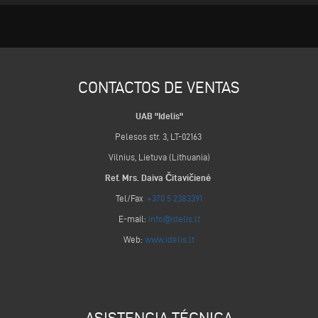
CONTACTOS DE VENTAS
UAB "Idelis"
Pelesos str. 3, LT-02163
Vilnius, Lietuva (Lithuania)
Ref. Mrs. Daiva Čitavičienė
Tel/Fax
+370 5 2383391
E-mail:
info@idelis.lt
Web:
www.idelis.lt
ASISTENCIA TÉCNICA