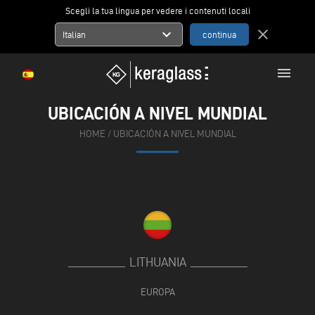
Scegli la tua lingua per vedere i contenuti locali
expand_more
close
Italian
menu
UBICACIÓN A NIVEL MUNDIAL
HOME
/
UBICACIÓN A NIVEL MUNDIAL
LITHUANIA
EUROPA