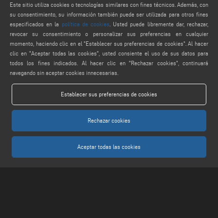
service@keraglass.com
Este sitio utiliza cookies o tecnologías similares con fines técnicos. Además, con
su consentimiento, su información también puede ser utilizada para otros fines
webmaster@emmegi.com
especificados en la
política de cookies
. Usted puede libremente dar, rechazar,
revocar su consentimiento o personalizar sus preferencias en cualquier
FIND US ON
momento, haciendo clic en el "Establecer sus preferencias de cookies". Al hacer
clic en "Aceptar todas las cookies", usted consiente el uso de sus datos para
todos los fines indicados. Al hacer clic en "Rechazar cookies", continuará
navegando sin aceptar cookies innecesarias.
LEGALS
Establecer sus preferencias de cookies
PRIVACY POLICY
LEGAL NOTES
Rechazar cookies
COOKIE POLICY
AJUSTES DE COOKIES
Aceptar todas las cookies
Keraglass S.r.l. - Via Sassogattone, 13/A 42031 Baiso (RE) ITALY - Phone +39 0522
993027 - P.IVA 02611750353