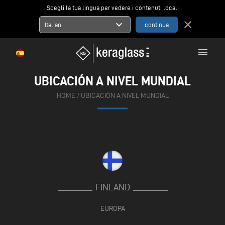
Scegli la tua lingua per vedere i contenuti locali
expand_more
close
Italian
menu
UBICACIÓN A NIVEL MUNDIAL
HOME
/
UBICACIÓN A NIVEL MUNDIAL
FINLAND
EUROPA