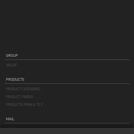
GROUP
VOILÀP
PRODUCTS
PRODUCT CATEGORIES
PRODUCT FINDER
PRODUCTS FROM A TO Z
MAIL
info@keraglass.com