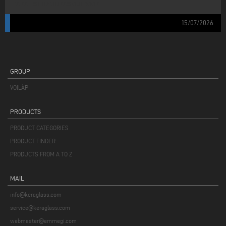
PARA ESTRUCTURAS OUTDOOR.
15/07/2026
GROUP
VOILÀP
PRODUCTS
PRODUCT CATEGORIES
PRODUCT FINDER
PRODUCTS FROM A TO Z
MAIL
info@keraglass.com
service@keraglass.com
webmaster@emmegi.com