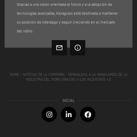
Gracias a una visión orientada al futuro y a la adopción de
tecnologías avanzadas, Keraglass está destinada a mantener
su posición de liderazgo y seguir creciendo en el mercado
del vidrio.
mail_outline
info_outline
HOME
/
NOTICIAS DE LA COMPAÑÍA
/
KERAGLASS: A LA VANGUARDIA DE LA
INDUSTRIA DEL VIDRIO GRACIAS A LOS INCENTIVOS 4.0