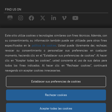
FIND US ON
LEGALS
Este sitio utiliza cookies o tecnologías similares con fines técnicos. Además, con
PRIVACY POLICY
su consentimiento, su información también puede ser utilizada para otros fines
especificados en la
política de cookies
. Usted puede libremente dar, rechazar,
LEGAL NOTES
revocar su consentimiento o personalizar sus preferencias en cualquier
COOKIE POLICY
momento, haciendo clic en el "Establecer sus preferencias de cookies". Al hacer
AJUSTES DE COOKIES
clic en "Aceptar todas las cookies", usted consiente el uso de sus datos para
todos los fines indicados. Al hacer clic en "Rechazar cookies", continuará
navegando sin aceptar cookies innecesarias.
Establecer sus preferencias de cookies
Rechazar cookies
Keraglass S.r.l. - Via Sassogattone, 13/A 42031 Baiso (RE) ITALY - Phone +39 0522
993027 - P.IVA 02611750353
Aceptar todas las cookies