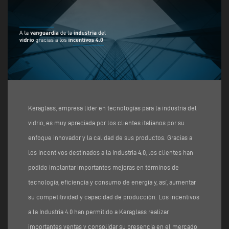
Keraglass, empresa líder en tecnologías para la industria del
vidrio, es muy apreciada por los clientes italianos por su
enfoque innovador y la calidad de sus productos. Gracias a
los incentivos destinados a la Industria 4.0, los clientes han
podido implantar importantes mejoras en términos de
tecnología, eficiencia y consumo de energía y, así, aumentar
su competitividad y capacidad de producción. Los incentivos
a la Industria 4.0 han permitido a Keraglass realizar
importantes ventas y consolidar su presencia en el mercado