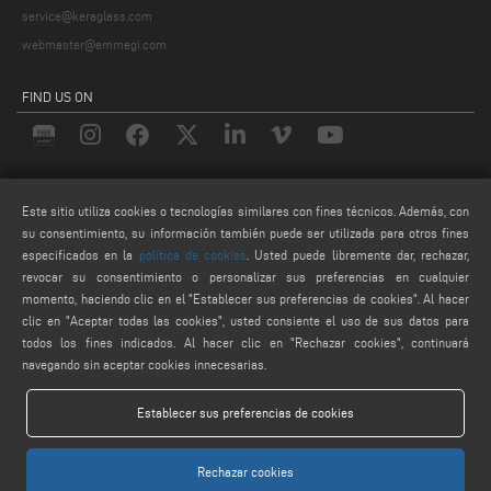
service@keraglass.com
webmaster@emmegi.com
FIND US ON
LEGALS
Este sitio utiliza cookies o tecnologías similares con fines técnicos. Además, con
PRIVACY POLICY
su consentimiento, su información también puede ser utilizada para otros fines
especificados en la
política de cookies
. Usted puede libremente dar, rechazar,
LEGAL NOTES
revocar su consentimiento o personalizar sus preferencias en cualquier
COOKIE POLICY
momento, haciendo clic en el "Establecer sus preferencias de cookies". Al hacer
AJUSTES DE COOKIES
clic en "Aceptar todas las cookies", usted consiente el uso de sus datos para
todos los fines indicados. Al hacer clic en "Rechazar cookies", continuará
navegando sin aceptar cookies innecesarias.
Establecer sus preferencias de cookies
Rechazar cookies
Keraglass S.r.l. - Via Sassogattone, 13/A 42031 Baiso (RE) ITALY - Phone +39 0522