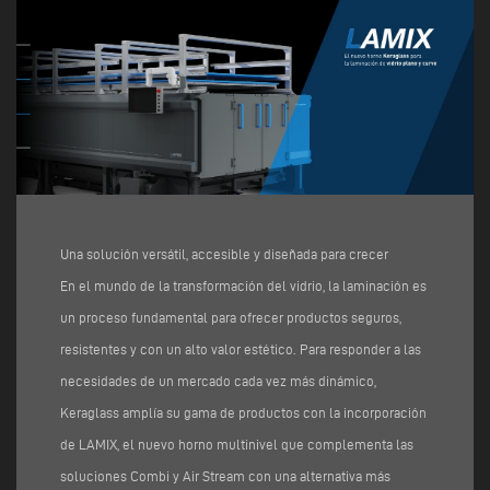
Una solución versátil, accesible y diseñada para crecer
En el mundo de la transformación del vidrio, la laminación es
un proceso fundamental para ofrecer productos seguros,
resistentes y con un alto valor estético. Para responder a las
necesidades de un mercado cada vez más dinámico,
Keraglass amplía su gama de productos con la incorporación
de LAMIX, el nuevo horno multinivel que complementa las
soluciones Combi y Air Stream con una alternativa más