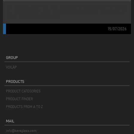
DEL VIDRIO A LOS PERFILES DE ALUMINIO: KERAGLASS, MAPPI, EMMEGI
Y ELUMATEC COMPLETAN LA CADENA PRODUCTIVA DEL GRUPO VOILÀP
PARA ESTRUCTURAS OUTDOOR.
15/07/2026
GROUP
VOILÀP
PRODUCTS
PRODUCT CATEGORIES
PRODUCT FINDER
PRODUCTS FROM A TO Z
MAIL
info@keraglass.com