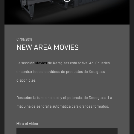
01/01/2018
NEW AREA MOVIES
La sección
Movies
de Keraglass está activa. Aquí puedes
encontrar todos los videos de productos de Keraglass
disponibles.
Descubre la funcionalidad y el potencial de Decoglass. La
máquina de serigrafía automática para grandes formatos.
Mira el video