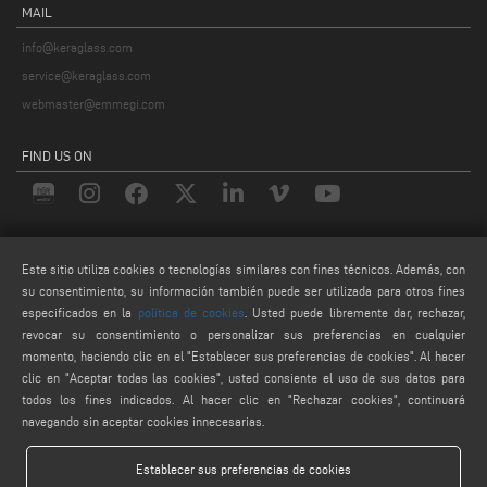
MAIL
info@keraglass.com
service@keraglass.com
webmaster@emmegi.com
FIND US ON
LEGALS
Este sitio utiliza cookies o tecnologías similares con fines técnicos. Además, con
PRIVACY POLICY
su consentimiento, su información también puede ser utilizada para otros fines
LEGAL NOTES
especificados en la
política de cookies
. Usted puede libremente dar, rechazar,
revocar su consentimiento o personalizar sus preferencias en cualquier
COOKIE POLICY
momento, haciendo clic en el "Establecer sus preferencias de cookies". Al hacer
AJUSTES DE COOKIES
clic en "Aceptar todas las cookies", usted consiente el uso de sus datos para
todos los fines indicados. Al hacer clic en "Rechazar cookies", continuará
navegando sin aceptar cookies innecesarias.
Establecer sus preferencias de cookies