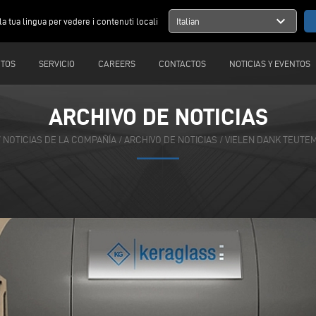
expand_more
la tua lingua per vedere i contenuti locali
Italian
TOS
SERVICIO
CAREERS
CONTACTOS
NOTICIAS Y EVENTOS
ARCHIVO DE NOTICIAS
/
NOTICIAS DE LA COMPAÑÍA
/
ARCHIVO DE NOTICIAS
/
VIELEN DANK TEUTE