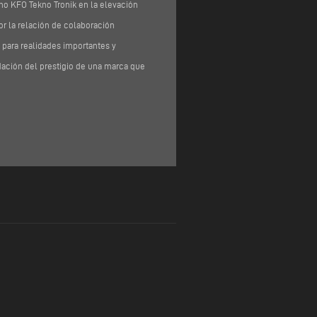
rno KFO Tekno Tronik en la elevación
or la relación de colaboración
 para realidades importantes y
ación del prestigio de una marca que