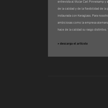
entrevista al titular Carl Pinnekamp y
de la calidad y de la flexibilidad de 
instaurada con Keraglass. Para nosotr
ambiciosas como la empresa alemana.
hace de la calidad su rasgo distintivo.
>
descarga el artículo