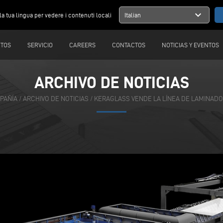
expand_more
la tua lingua per vedere i contenuti locali
Italian
TOS
SERVICIO
CAREERS
CONTACTOS
NOTICIAS Y EVENTOS
ARCHIVO DE NOTICIAS
PAÑÍA
/
ARCHIVO DE NOTICIAS
/
KERAGLASS VENDE LA LÍNEA DE LAMINADO 