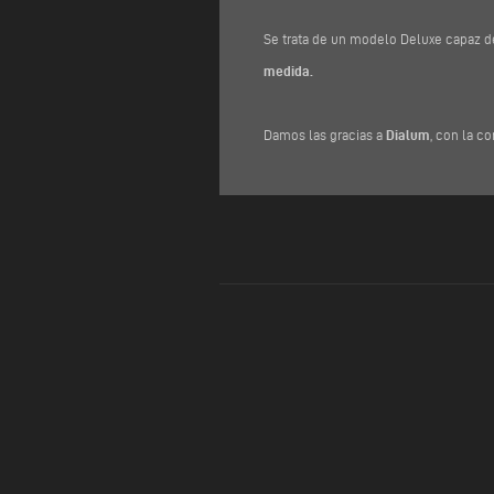
Se trata de un modelo Deluxe capaz d
medida.
Damos las gracias a
Dialum
, con la c