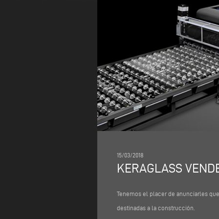
15/03/2018
KERAGLASS VENDE 
Tenemos el placer de anunciarles qu
destinadas a la construcción.