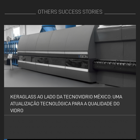
OTHERS SUCCESS STORIES
KERAGLASS AO LADO DA TECNOVIDRIO MÉXICO: UMA
ATUALIZAÇÃO TECNOLÓGICA PARA A QUALIDADE DO
VIDRO
A KERAGLASS REFORÇA A SUA COLABORAÇÃO COM A TECNOVIDRIO
MÉXICO POR MEIO DA INSTALAÇÃO DO SISTEMA UP HEATING
CHAMBER REPLACEMENT, UMA TECNOLOGIA EXCLUSIVA PROJETADA
PARA ELEVAR O DESEMPENHO DOS FORNOS DE TÊMPERA A UM NOVO