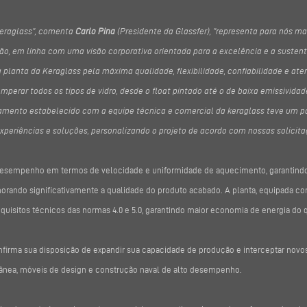
 Keraglass”, comenta
Carlo Pina
(Presidente da Glassfer), ”representa para nós m
ão, em linha com uma visão corporativa orientada para a excelência e a susten
planta da Keraglass pela máxima qualidade, flexibilidade, confiabilidade e a
emperar todos os tipos de vidro, desde o float pintado até o de baixa emissivid
onamento estabelecido com a equipe técnica e comercial da keraglass teve um 
xperiências e soluções, personalizando o projeto de acordo com nossas solicit
 desempenho em termos de velocidade e uniformidade de aquecimento, garantind
orando significativamente a qualidade do produto acabado. A planta, equipada c
requisitos técnicos das normas 4.0 e 5.0, garantindo maior economia de energia do 
nfirma sua disposição de expandir sua capacidade de produção e interceptar novo
ânea, móveis de design e construção naval de alto desempenho.