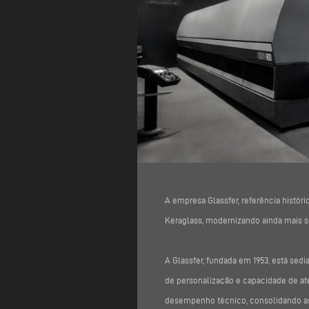
A empresa Glassfer, referência histó
Keraglass, modernizando ainda mais 
A Glassfer, fundada em 1953, está sed
de personalização e capacidade de at
desempenho técnico, consolidando ass