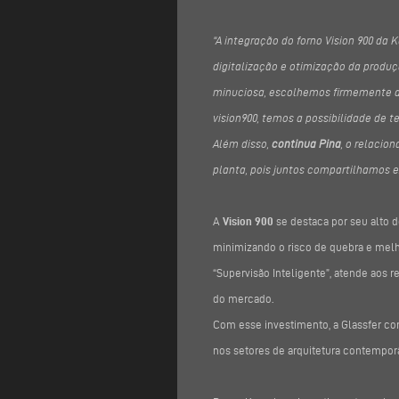
“A integração do forno Vision 900 da
digitalização e otimização da produç
minuciosa, escolhemos firmemente a 
vision900, temos a possibilidade de t
Além disso,
continua Pina
, o relaci
planta, pois juntos compartilhamos e
A
Vision 900
se destaca por seu alto
minimizando o risco de quebra e melh
“Supervisão Inteligente”, atende aos 
do mercado.
Com esse investimento, a Glassfer co
nos setores de arquitetura contempor