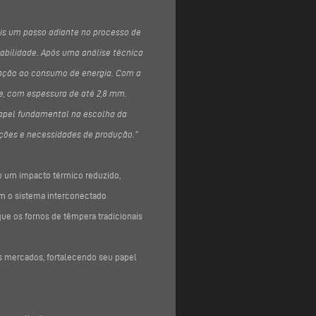
ais um passo adiante no processo de
tabilidade. Após uma análise técnica
tenção ao consumo de energia. Com a
ade, com espessura de até 2,8 mm.
papel fundamental na escolha da
ações e necessidades de produção.”
o um impacto térmico reduzido,
om o sistema interconectado
que os fornos de têmpera tradicionais
s mercados, fortalecendo seu papel