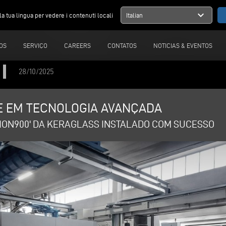
expand_more
la tua lingua per vedere i contenuti locali
Italian
OS
SERVIÇO
CAREERS
CONTATOS
NOTICIAS & EVENTOS
28/10/2025
E EM TECNOLOGIA AVANÇADA
SION900' DA KERAGLASS INSTALADO COM SUCESSO