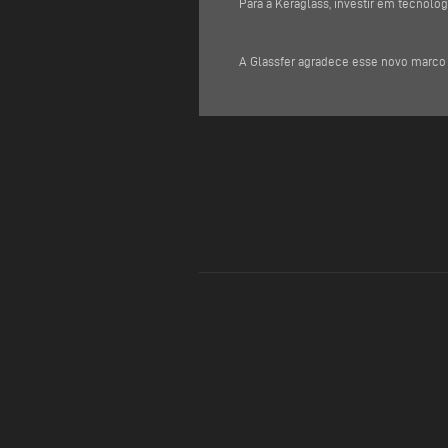
Para a Keraglass, investir em tecnolo
A Glassfer agradece esse novo marco 