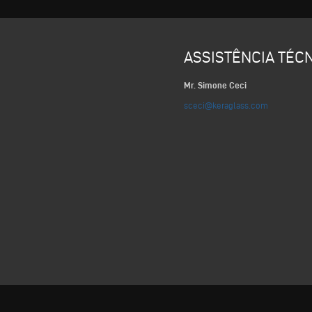
S
ASSISTÊNCIA TÉC
Mr. Simone Ceci
sceci@keraglass.com