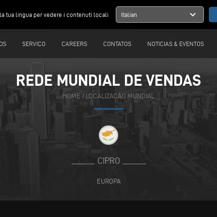
expand_more
la tua lingua per vedere i contenuti locali
Italian
OS
SERVIÇO
CAREERS
CONTATOS
NOTICIAS & EVENTOS
REDE MUNDIAL DE VENDAS
HOME
/
LOCALIZAÇÃO MUNDIAL
CIPRO
EUROPA