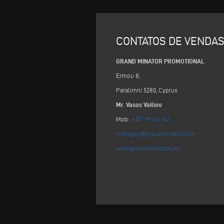
CONTATOS DE VENDA
GRAND MINATOR PROMOTIONAL
Ermou 8,
Paralimni 5280, Cyprus
Mr. Vasos Vailiou
Mob:
+357 99 621 041
manager@grandminator.com
www.grandminator.com