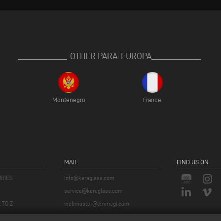
OTHER PARA: EUROPA
Montenegro
France
MAIL
FIND US ON
ORIES
info@keraglass.com
service@keraglass.com
 TO Z
webmaster@emmegi.com