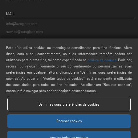
MAIL
info@keraglass.com
service@keraglass.com
webmaster@emmegi.com
Este sítio utiliza cookies ou tecnologias semelhantes para fins técnicos. Além
disso, com o seu consentimento, as suas informações também podem ser
FIND US ON
utilizadas para outros fins, tal como especificado na
política de cookies
. Pode dar,
recusar ou revogar livremente o seu consentimento ou personalizar as suas
preferências em qualquer altura, clicando em "Definir as suas preferências de
cookies". Ao clicar em "Aceitar todos os cookies", está a consentir a utilização
LEGALS
dos seus dados para todos os fins indicados. Ao clicar em "Recusar cookies",
continuará a navegar sem aceitar cookies desnecessários.
PRIVACY POLICY
LEGAL NOTES
Definir as suas preferências de cookies
COOKIE POLICY
CONFIGURAÇÕES DE COOKIES
Recusar cookies
Aceitar todos os cookies