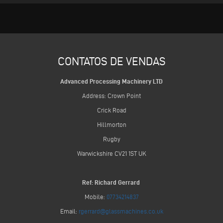
CONTATOS DE VENDAS
Advanced Processing Machinery LTD
Address: Crown Point
Crick Road
Hillmorton
Rugby
Warwickshire CV21 1ST UK
Ref: Richard Gerrard
Mobile:
07734214837
Email:
rgerrard@glassmachines.co.uk