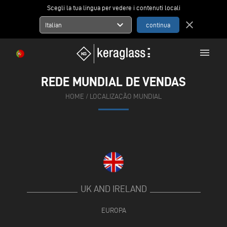
Scegli la tua lingua per vedere i contenuti locali
expand_more
close
Italian
menu
REDE MUNDIAL DE VENDAS
HOME
/
LOCALIZAÇÃO MUNDIAL
UK AND IRELAND
EUROPA