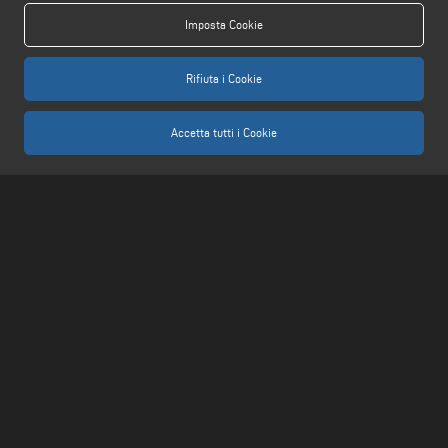
info@keraglass.com
Imposta Cookie
service@keraglass.com
webmaster@emmegi.com
Rifiuta i Cookie
SEGUICI
Accetta tutti i Cookie
AVVERTENZE LEGALI
PRIVACY POLICY
COMPLIANCE
NOTE LEGALI
COOKIE POLICY
IMPOSTAZIONE COOKIES