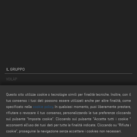
IL GRUPPO
VOILÀP
PRODOTTI
Questo sito utilizza cookie o tecnologie simili per finalità tecniche. Inoltre, con il
tuo consenso i tuoi dati possono essere utilizzati anche per altre finalità, come
CATEGORIE PRODOTTI
specificato nella
cookie policy
. In qualsiasi momento, puoi liberamente prestare,
RICERCA PRODOTTO
rifiutare o revocare il tuo consenso, personalizzando le tue preferenze cliccando
sul pulsante “Imposta cookie”. Cliccando sul pulsante "Accetta tutti i cookie "
PRODOTTI DALLA A ALLA Z
acconsenti all'uso dei tuoi dati per tutte le finalità indicate. Cliccando su “Rifiuta i
cookie”, proseguirai la navigazione senza accettare i cookies non necessari.
MAIL