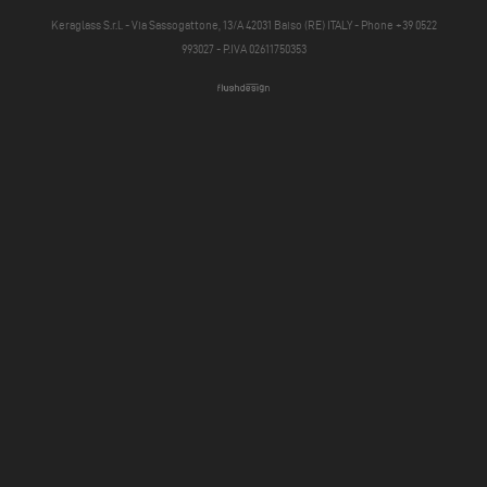
Keraglass S.r.l. - Via Sassogattone, 13/A 42031 Baiso (RE) ITALY - Phone +39 0522
993027 - P.IVA 02611750353