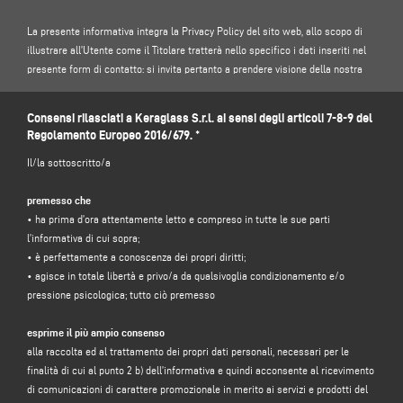
La presente informativa integra la Privacy Policy del sito web, allo scopo di
illustrare all’Utente come il Titolare tratterà nello specifico i dati inseriti nel
presente form di contatto: si invita pertanto a prendere visione della nostra
Privacy Policy.
Consensi rilasciati a Keraglass S.r.l. ai sensi degli articoli 7-8-9 del
https://www.keraglass.com/it/pagina/privacy-and-policy
Regolamento Europeo 2016/679. *
Il/la sottoscritto/a
1. TITOLARE DEL TRATTAMENTO E RESPONSABILE DELLA PROTEZIONE DEI
premesso che
DATI
• ha prima d’ora attentamente letto e compreso in tutte le sue parti
Titolare del trattamento: Keraglass S.r.l., nella persona del legale
l’informativa di cui sopra;
rappresentante pro tempore, con sede legale in Via Sassogattone, 13/A 42031
• è perfettamente a conoscenza dei propri diritti;
Baiso (RE) – Italia, e-mail
info@keraglass.com
, C.F. / p. IVA 02611750353.
• agisce in totale libertà e privo/a da qualsivoglia condizionamento e/o
pressione psicologica; tutto ciò premesso
Responsabile per la protezione dei dati (DPO): dott. Donato Eugenio
Caccavella, indirizzo e-mail:
dpo.voilap@amicadpo.eu
esprime il più ampio consenso
alla raccolta ed al trattamento dei propri dati personali, necessari per le
2. DATI PERSONALI TRATTATI, FINALITÀ DEL TRATTAMENTO E BASE GIURIDICA
finalità di cui al punto 2 b) dell’informativa e quindi acconsente al ricevimento
Il Titolare tratterà i suoi dati personali identificativi e di contatto (quali: nome,
di comunicazioni di carattere promozionale in merito ai servizi e prodotti del
cognome, ragione sociale, indirizzo, città, codice postale, provincia, stato,