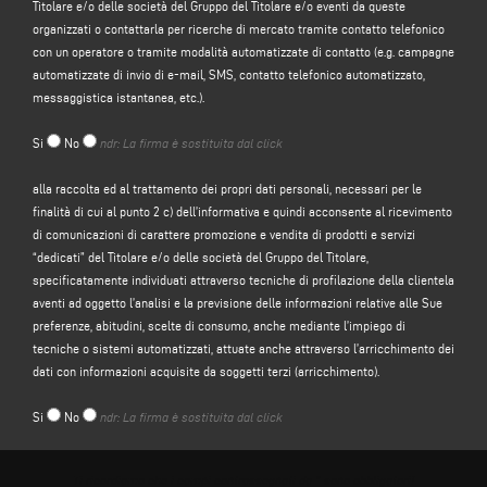
Titolare e/o delle società del Gruppo del Titolare e/o eventi da queste
indirizzo e-mail, numero di telefono) da Lei direttamente forniti mediante la
organizzati o contattarla per ricerche di mercato tramite contatto telefonico
compilazione dell’apposito form di raccolta dati presente nella sezione
con un operatore o tramite modalità automatizzate di contatto (e.g. campagne
“CONTATTI”
presenti sul sito web del Titolare (www.keraglass.com, il “Sito”).
Il
automatizzate di invio di e-mail, SMS, contatto telefonico automatizzato,
Titolare intende trattare i suoi dati personali al fine di:
messaggistica istantanea, etc.).
a)
rispondere al suo messaggio o alla sua richiesta di informazioni
inoltrate
Si
No
ndr: La firma è sostituita dal click
attraverso il presente form, ad esempio per ottenere informazioni su prodotti
o servizi offerti (compreso l’invio inviti omaggio e di materiale informativo
alla raccolta ed al trattamento dei propri dati personali, necessari per le
aziendale), e per avere un preventivo, ecc.; la base giuridica per tale finalità è il
finalità di cui al punto 2 c) dell’informativa e quindi acconsente al ricevimento
legittimo interesse del titolare ai sensi dell’articolo 6, paragrafo 1, lettera f),
di comunicazioni di carattere promozione e vendita di prodotti e servizi
del GDPR da identificarsi nel ragionevole affidamento che l’utente si aspetti
“dedicati” del Titolare e/o delle società del Gruppo del Titolare,
che i suoi dati personali siano trattati dal Titolare per rispondere ad una sua
specificatamente individuati attraverso tecniche di profilazione della clientela
richiesta di contatto;
aventi ad oggetto l’analisi e la previsione delle informazioni relative alle Sue
preferenze, abitudini, scelte di consumo, anche mediante l’impiego di
b)
inviarle comunicazioni di carattere promozionale in merito ai servizi e
tecniche o sistemi automatizzati, attuate anche attraverso l’arricchimento dei
prodotti del Titolare e/o delle società del Gruppo>
del Titolare e/o eventi da
dati con informazioni acquisite da soggetti terzi (arricchimento).
queste organizzati o contattarla per ricerche di mercato tramite contatto
telefonico con un operatore o tramite modalità automatizzate di contatto (e.g.
Si
No
ndr: La firma è sostituita dal click
campagne automatizzate di invio di e-mail, SMS, contatto telefonico
automatizzato, messaggistica istantanea, etc.); la base giuridica per il
trattamento dei dati è il conferimento del suo consenso, ai sensi dell’articolo
Ti ricordiamo che i campi contrassegnati da * sono obbligatori!
6, paragrafo 1, lettera a), del GDPR;