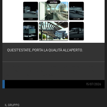
QUEST’ESTATE, PORTA LA QUALITÀ ALL’APERTO.
DAL VETRO AI PROFILATI IN ALLUMINIO: KERAGLASS, MAPPI, EMMEGI
ED ELUMATEC COMPLETANO LA FILIERA PRODUTTIVA DEL GRUPPO
VOILÀP PER LE STRUTTURE OUTDOOR.
15/07/2026
IL GRUPPO