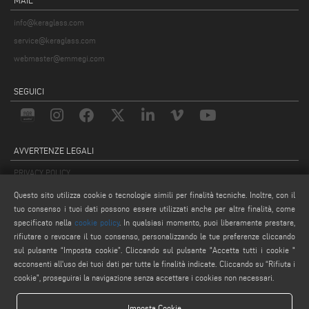
info@keraglass.com
service@keraglass.com
webmaster@emmegi.com
SEGUICI
AVVERTENZE LEGALI
PRIVACY POLICY
COMPLIANCE
Questo sito utilizza cookie o tecnologie simili per finalità tecniche. Inoltre, con il
NOTE LEGALI
tuo consenso i tuoi dati possono essere utilizzati anche per altre finalità, come
specificato nella
cookie policy
. In qualsiasi momento, puoi liberamente prestare,
COOKIE POLICY
rifiutare o revocare il tuo consenso, personalizzando le tue preferenze cliccando
IMPOSTAZIONE COOKIES
sul pulsante “Imposta cookie”. Cliccando sul pulsante "Accetta tutti i cookie "
acconsenti all'uso dei tuoi dati per tutte le finalità indicate. Cliccando su “Rifiuta i
cookie”, proseguirai la navigazione senza accettare i cookies non necessari.
Imposta Cookie