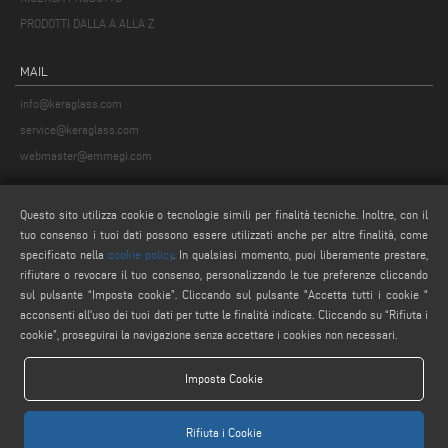
PRODOTTI DALLA A ALLA Z
MAIL
info@keraglass.com
service@keraglass.com
webmaster@emmegi.com
SEGUICI
Questo sito utilizza cookie o tecnologie simili per finalità tecniche. Inoltre, con il
tuo consenso i tuoi dati possono essere utilizzati anche per altre finalità, come
specificato nella
cookie policy
. In qualsiasi momento, puoi liberamente prestare,
rifiutare o revocare il tuo consenso, personalizzando le tue preferenze cliccando
AVVERTENZE LEGALI
sul pulsante “Imposta cookie”. Cliccando sul pulsante "Accetta tutti i cookie "
acconsenti all'uso dei tuoi dati per tutte le finalità indicate. Cliccando su “Rifiuta i
PRIVACY POLICY
cookie”, proseguirai la navigazione senza accettare i cookies non necessari.
COMPLIANCE
NOTE LEGALI
Imposta Cookie
COOKIE POLICY
IMPOSTAZIONE COOKIES
Rifiuta i Cookie