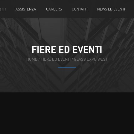
TTI
ASSISTENZA
CAREERS
CONTATTI
NEWS ED EVENTI
FIERE ED EVENTI
HOME
/
FIERE ED EVENTI
/
GLASS EXPO WEST