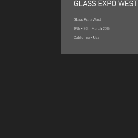
GLASS EXPO WEST
Glass Expo West
19th - 20th March 2015
California - Usa