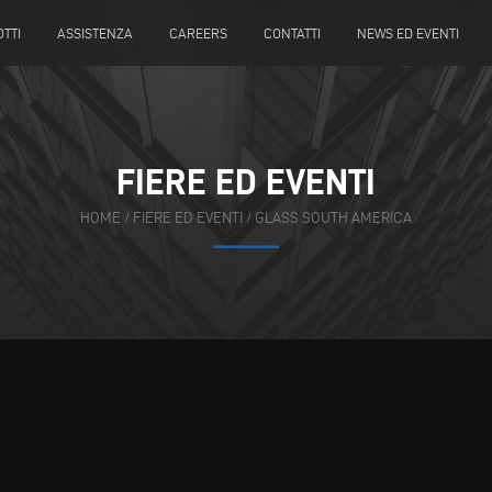
TTI
ASSISTENZA
CAREERS
CONTATTI
NEWS ED EVENTI
FIERE ED EVENTI
HOME
/
FIERE ED EVENTI
/
GLASS SOUTH AMERICA