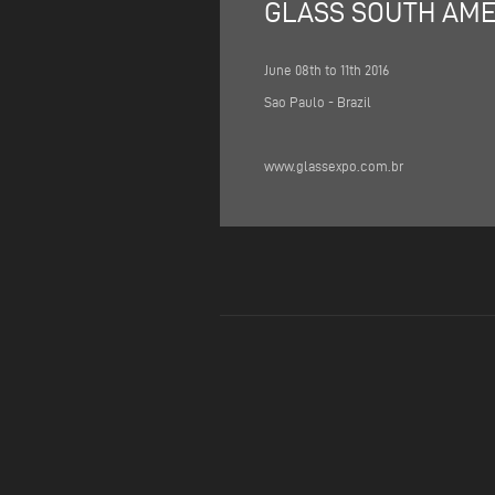
GLASS SOUTH AME
June 08th to 11th 2016
Sao Paulo - Brazil
www.glassexpo.com.br