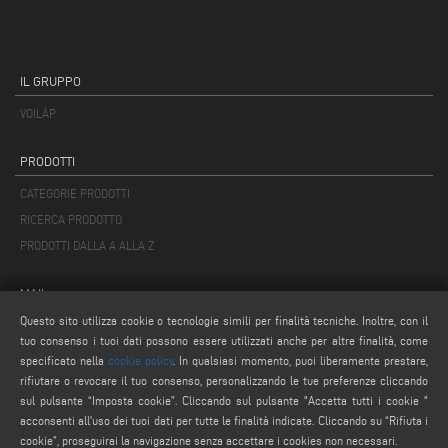
IL GRUPPO
VOILÀP
PRODOTTI
CATEGORIE PRODOTTI
RICERCA PRODOTTO
PRODOTTI DALLA A ALLA Z
MAIL
Questo sito utilizza cookie o tecnologie simili per finalità tecniche. Inoltre, con il
info@keraglass.com
tuo consenso i tuoi dati possono essere utilizzati anche per altre finalità, come
service@keraglass.com
specificato nella
cookie policy
. In qualsiasi momento, puoi liberamente prestare,
webmaster@emmegi.com
rifiutare o revocare il tuo consenso, personalizzando le tue preferenze cliccando
sul pulsante “Imposta cookie”. Cliccando sul pulsante "Accetta tutti i cookie "
acconsenti all'uso dei tuoi dati per tutte le finalità indicate. Cliccando su “Rifiuta i
SEGUICI
cookie”, proseguirai la navigazione senza accettare i cookies non necessari.