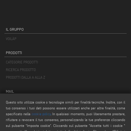
IL GRUPPO
VOILÀP
PRODOTTI
CATEGORIE PRODOTTI
RICERCA PRODOTTO
PRODOTTI DALLA A ALLA Z
MAIL
info@keraglass.com
Questo sito utilizza cookie o tecnologie simili per finalità tecniche. Inoltre, con il
tuo consenso i tuoi dati possono essere utilizzati anche per altre finalità, come
service@keraglass.com
specificato nella
cookie policy
. In qualsiasi momento, puoi liberamente prestare,
webmaster@emmegi.com
rifiutare o revocare il tuo consenso, personalizzando le tue preferenze cliccando
sul pulsante “Imposta cookie”. Cliccando sul pulsante "Accetta tutti i cookie "
SEGUICI