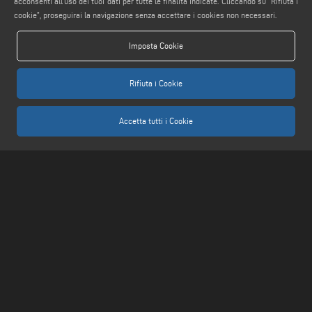
acconsenti all'uso dei tuoi dati per tutte le finalità indicate. Cliccando su “Rifiuta i
cookie”, proseguirai la navigazione senza accettare i cookies non necessari.
Imposta Cookie
AVVERTENZE LEGALI
PRIVACY POLICY
Rifiuta i Cookie
COMPLIANCE
NOTE LEGALI
Accetta tutti i Cookie
COOKIE POLICY
IMPOSTAZIONE COOKIES
Keraglass S.r.l. - Via Sassogattone, 13/A 42031 Baiso (RE) ITALY - Phone +39 0522
993027 - P.IVA 02611750353