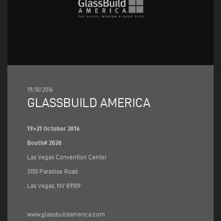
19/10/2016
GLASSBUILD AMERICA
19>21 October 2016
Booth# 2028
Las Vegas Convention Center
3150 Paradise Road
Las Vegas, NV 89109
www.glassbuildamerica.com