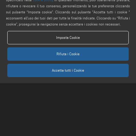
rifiutare o revocare il tuo consenso, personalizzando le tue preferenze cliccando
SEGUICI
sul pulsante “Imposta cookie”. Cliccando sul pulsante "Accetta tutti i cookie "
acconsenti all'uso dei tuoi dati per tutte le finalità indicate. Cliccando su “Rifiuta i
cookie”, proseguirai la navigazione senza accettare i cookies non necessari.
AVVERTENZE LEGALI
Imposta Cookie
PRIVACY POLICY
Rifiuta i Cookie
COMPLIANCE
NOTE LEGALI
COOKIE POLICY
Accetta tutti i Cookie
IMPOSTAZIONE COOKIES
Keraglass S.r.l. - Via Sassogattone, 13/A 42031 Baiso (RE) ITALY - Phone +39 0522
993027 - P.IVA 02611750353