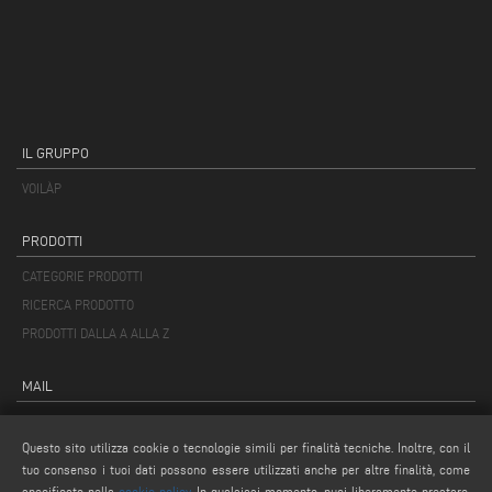
IL GRUPPO
VOILÀP
PRODOTTI
CATEGORIE PRODOTTI
RICERCA PRODOTTO
PRODOTTI DALLA A ALLA Z
MAIL
info@keraglass.com
Questo sito utilizza cookie o tecnologie simili per finalità tecniche. Inoltre, con il
service@keraglass.com
tuo consenso i tuoi dati possono essere utilizzati anche per altre finalità, come
webmaster@emmegi.com
specificato nella
cookie policy
. In qualsiasi momento, puoi liberamente prestare,