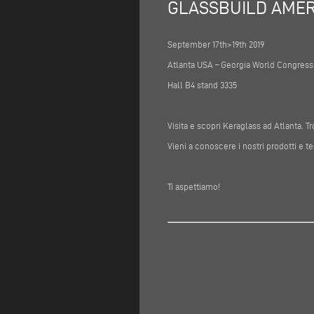
GLASSBUILD AMER
September 17th>19th 2019
Atlanta USA – Georgia World Congress
Hall B4 stand 3335
Visita e scopri Keraglass ad Atlanta. Tr
Vieni a conoscere i nostri prodotti e t
Ti aspettiamo!