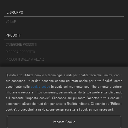
IL GRUPPO
VOILÀP
PRODOTTI
CATEGORIE PRODOTTI
RICERCA PRODOTTO
PRODOTTI DALLA A ALLA Z
MAIL
Questo sito utilizza cookie o tecnologie simili per finalità tecniche. Inoltre, con il
tuo consenso i tuoi dati possono essere utilizzati anche per altre finalità, come
info@keraglass.com
specificato nella
cookie policy
. In qualsiasi momento, puoi liberamente prestare,
service@keraglass.com
rifiutare o revocare il tuo consenso, personalizzando le tue preferenze cliccando
webmaster@emmegi.com
sul pulsante “Imposta cookie”. Cliccando sul pulsante "Accetta tutti i cookie "
acconsenti all'uso dei tuoi dati per tutte le finalità indicate. Cliccando su “Rifiuta i
cookie”, proseguirai la navigazione senza accettare i cookies non necessari.
SEGUICI
Imposta Cookie