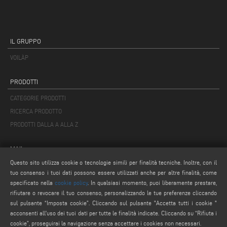
IL GRUPPO
VOILÀP
PRODOTTI
CATEGORIE PRODOTTI
RICERCA PRODOTTO
PRODOTTI DALLA A ALLA Z
MAIL
Questo sito utilizza cookie o tecnologie simili per finalità tecniche. Inoltre, con il
info@keraglass.com
tuo consenso i tuoi dati possono essere utilizzati anche per altre finalità, come
service@keraglass.com
specificato nella
cookie policy
. In qualsiasi momento, puoi liberamente prestare,
webmaster@emmegi.com
rifiutare o revocare il tuo consenso, personalizzando le tue preferenze cliccando
sul pulsante “Imposta cookie”. Cliccando sul pulsante "Accetta tutti i cookie "
acconsenti all'uso dei tuoi dati per tutte le finalità indicate. Cliccando su “Rifiuta i
SEGUICI
cookie”, proseguirai la navigazione senza accettare i cookies non necessari.