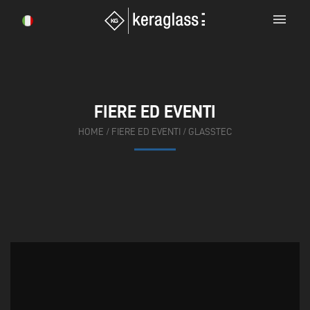
menu
FIERE ED EVENTI
HOME
/
FIERE ED EVENTI
/
GLASSTEC