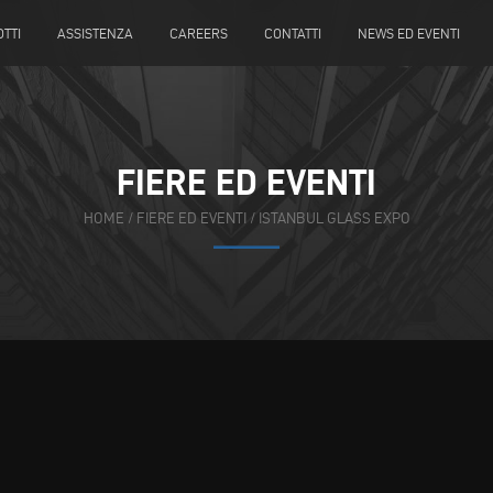
TTI
ASSISTENZA
CAREERS
CONTATTI
NEWS ED EVENTI
FIERE ED EVENTI
HOME
/
FIERE ED EVENTI
/
ISTANBUL GLASS EXPO