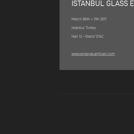
ISTANBUL GLASS 
March 08th > 11th 2017
Istanbul Turkey
Hall 12 – Stand 1214C
www.avrasyacamfuari.com