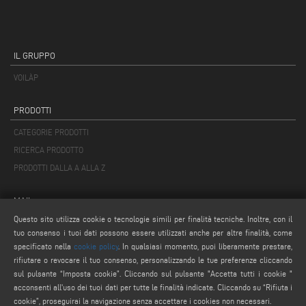
IL GRUPPO
VOILÀP
PRODOTTI
CATEGORIE PRODOTTI
RICERCA PRODOTTO
PRODOTTI DALLA A ALLA Z
MAIL
Questo sito utilizza cookie o tecnologie simili per finalità tecniche. Inoltre, con il
info@keraglass.com
tuo consenso i tuoi dati possono essere utilizzati anche per altre finalità, come
service@keraglass.com
specificato nella
cookie policy
. In qualsiasi momento, puoi liberamente prestare,
webmaster@emmegi.com
rifiutare o revocare il tuo consenso, personalizzando le tue preferenze cliccando
sul pulsante “Imposta cookie”. Cliccando sul pulsante "Accetta tutti i cookie "
acconsenti all'uso dei tuoi dati per tutte le finalità indicate. Cliccando su “Rifiuta i
SEGUICI
cookie”, proseguirai la navigazione senza accettare i cookies non necessari.