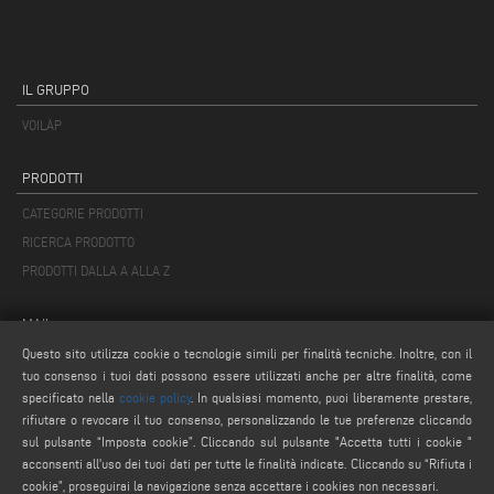
IL GRUPPO
VOILÀP
PRODOTTI
CATEGORIE PRODOTTI
RICERCA PRODOTTO
PRODOTTI DALLA A ALLA Z
MAIL
Questo sito utilizza cookie o tecnologie simili per finalità tecniche. Inoltre, con il
info@keraglass.com
tuo consenso i tuoi dati possono essere utilizzati anche per altre finalità, come
service@keraglass.com
specificato nella
cookie policy
. In qualsiasi momento, puoi liberamente prestare,
webmaster@emmegi.com
rifiutare o revocare il tuo consenso, personalizzando le tue preferenze cliccando
sul pulsante “Imposta cookie”. Cliccando sul pulsante "Accetta tutti i cookie "
acconsenti all'uso dei tuoi dati per tutte le finalità indicate. Cliccando su “Rifiuta i
SEGUICI
cookie”, proseguirai la navigazione senza accettare i cookies non necessari.