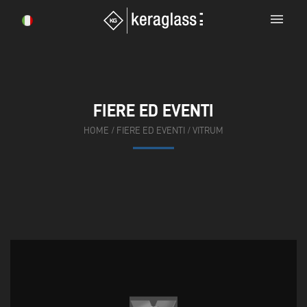
menu
FIERE ED EVENTI
HOME
/
FIERE ED EVENTI
/
VITRUM