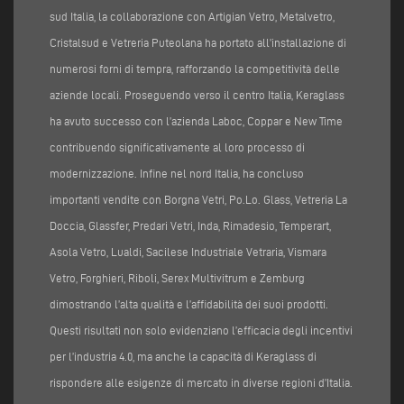
sud Italia, la collaborazione con Artigian Vetro, Metalvetro,
Cristalsud e Vetreria Puteolana ha portato all’installazione di
numerosi forni di tempra, rafforzando la competitività delle
aziende locali. Proseguendo verso il centro Italia, Keraglass
ha avuto successo con l’azienda Laboc, Coppar e New Time
contribuendo significativamente al loro processo di
modernizzazione. Infine nel nord Italia, ha concluso
importanti vendite con Borgna Vetri, Po.Lo. Glass, Vetreria La
Doccia, Glassfer, Predari Vetri, Inda, Rimadesio, Temperart,
Asola Vetro, Lualdi, Sacilese Industriale Vetraria, Vismara
Vetro, Forghieri, Riboli, Serex Multivitrum e Zemburg
dimostrando l’alta qualità e l’affidabilità dei suoi prodotti.
Questi risultati non solo evidenziano l’efficacia degli incentivi
per l’industria 4.0, ma anche la capacità di Keraglass di
rispondere alle esigenze di mercato in diverse regioni d’Italia.