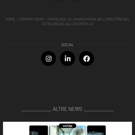
HOME
/
COMPANY NEWS
/
KERAGLASS: ALL'AVANGUARDIA NELL'INDUSTRIA DEL
VETRO GRAZIE AGLI INCENTIVI 4.0
ALTRE NEWS