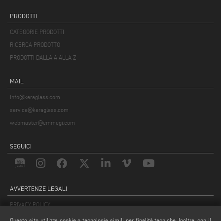
PRODOTTI
CATEGORIE PRODOTTI
RICERCA PRODOTTO
PRODOTTI DALLA A ALLA Z
MAIL
info@keraglass.com
service@keraglass.com
webmaster@emmegi.com
SEGUICI
AVVERTENZE LEGALI
PRIVACY POLICY
COMPLIANCE
Questo sito utilizza cookie o tecnologie simili per finalità tecniche. Inoltre, con il