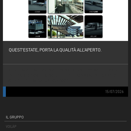
QUEST’ESTATE, PORTA LA QUALITÀ ALL’APERTO.
DAL VETRO AI PROFILATI IN ALLUMINIO: KERAGLASS, MAPPI, EMMEGI
ED ELUMATEC COMPLETANO LA FILIERA PRODUTTIVA DEL GRUPPO
VOILÀP PER LE STRUTTURE OUTDOOR.
15/07/2026
IL GRUPPO
VOILÀP